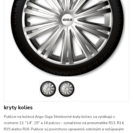
kryty kolies
Puklice na kolesá Argo Giga Strieborné kryty kolies sa vyrábajú v
rozmere 13, "14", 15" a 16 palcov - označenie na pneumatike R13, R14,
R15 alebo R16. Puklice sú povrchovo upravené odolným a nelúpavým