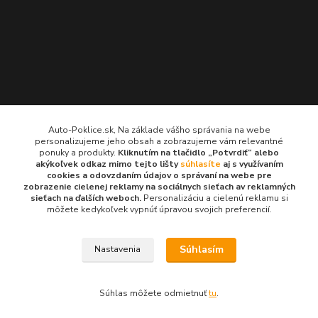
Kontakty
Auto-Poklice.sk, Na základe vášho správania na webe
personalizujeme jeho obsah a zobrazujeme vám relevantné
Auto-Poklice.sk
ponuky a produkty.
Kliknutím na tlačidlo „Potvrdiť“ alebo
(Po-Pia, 8-16 hod.)
akýkoľvek odkaz mimo tejto lišty
súhlasíte
aj s využívaním
cookies a odovzdaním údajov o správaní na webe pre
zobrazenie cielenej reklamy na sociálnych sieťach av reklamných
info@auto-poklice.sk
sieťach na ďalších weboch.
Personalizáciu a cielenú reklamu si
môžete kedykoľvek vypnúť úpravou svojich preferencií.
Súhlasím
Nastavenia
© 2024 všetky práva vyhradené
Súhlas môžete odmietnuť
tu
.
Vytvorené na
Eshop-rychlo.sk