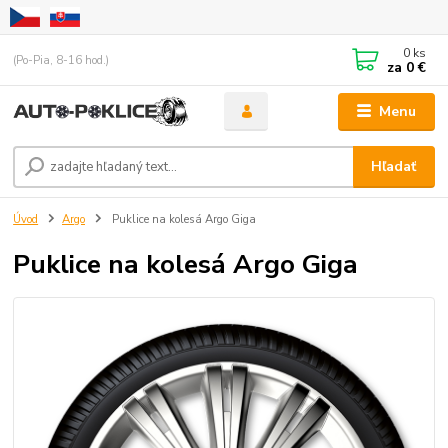
0
ks
(Po-Pia, 8-16 hod.)
za
0 €
Menu
Hľadať
Úvod
Argo
Puklice na kolesá Argo Giga
Puklice na kolesá Argo Giga