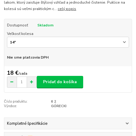
lakom, ktorý zaisťuje štýlový vzhľad a jednoduché čistenie. Puklice na
kolesá sú veľmi praktickým c...
celý popis
Dostupnosť
Skladom
Veľkosť kolesa
Nie sme platcovia DPH
18 €
/
sada
Pridať do košíka
Číslo produktu:
6 2
Výrobce:
GÓRECKI
Kompletné špecifikácie