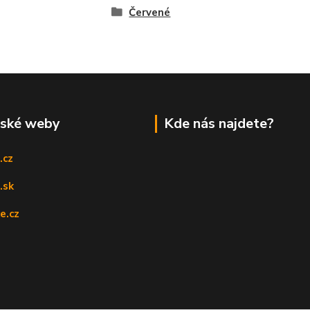
Červené
rské weby
Kde nás najdete?
.cz
.sk
e.cz