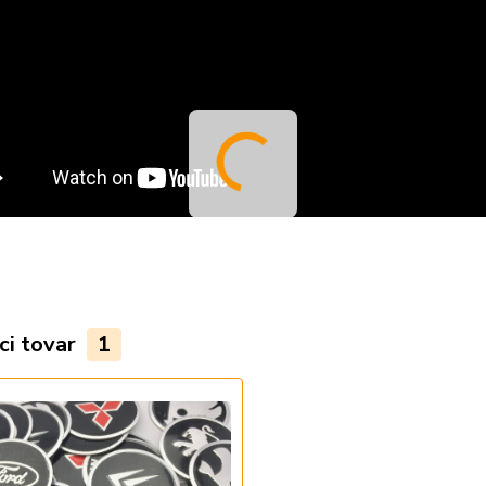
ci tovar
1