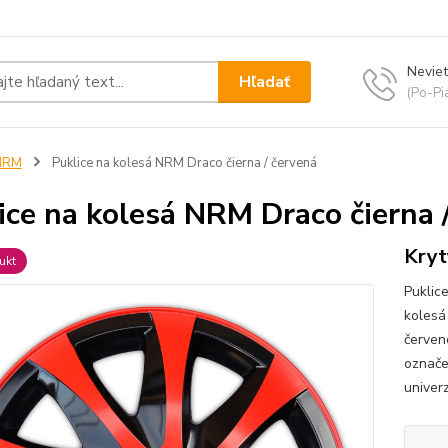
Neviet
Hľadať
(Po-Pi
NRM
Puklice na kolesá NRM Draco čierna / červená
ice na kolesá NRM Draco čierna 
Kryt
ukt
Puklic
kolesá
červene
označe
univerz