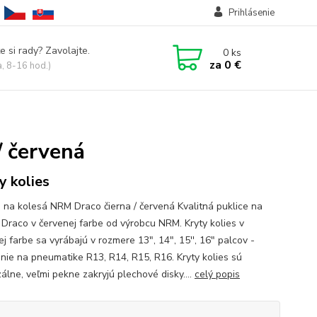
Prihlásenie
e si rady? Zavolajte.
0
ks
za
0 €
a, 8-16 hod.)
/ červená
y kolies
e na kolesá NRM Draco čierna / červená Kvalitná puklice na
 Draco v červenej farbe od výrobcu NRM. Kryty kolies v
j farbe sa vyrábajú v rozmere 13", 14", 15'', 16" palcov -
nie na pneumatike R13, R14, R15, R16. Kryty kolies sú
álne, veľmi pekne zakryjú plechové disky....
celý popis