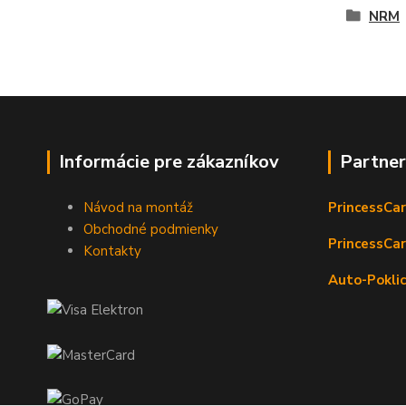
NRM
Informácie pre zákazníkov
Partne
Návod na montáž
PrincessCar
Obchodné podmienky
PrincessCar
Kontakty
Auto-Poklic