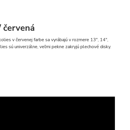
/ červená
olies v červenej farbe sa vyrábajú v rozmere 13", 14",
ies sú univerzálne, veľmi pekne zakryjú plechové disky.