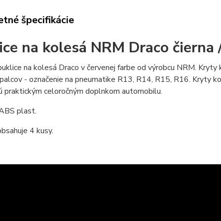
tné špecifikácie
ice na kolesá NRM Draco čierna 
puklice na kolesá Draco v červenej farbe od výrobcu NRM. Kryty k
 palcov - označenie na pneumatike R13, R14, R15, R16. Kryty kol
sú praktickým celoročným doplnkom automobilu.
 ABS plast.
bsahuje 4 kusy.