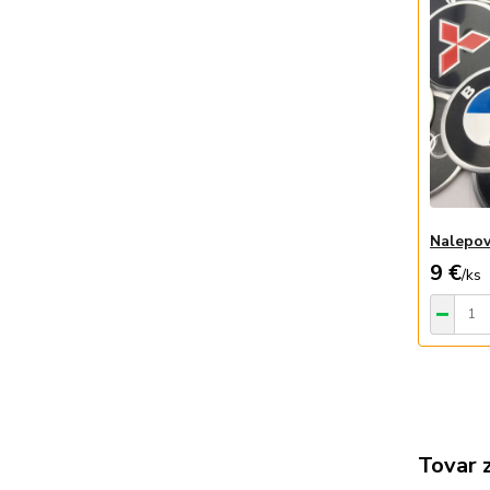
Nalepov
9 €
/
ks
Tovar 