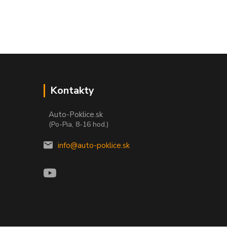
Kontakty
Auto-Poklice.sk
(Po-Pia, 8-16 hod.)
info@auto-poklice.sk