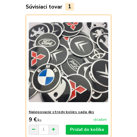
Súvisiaci tovar
1
Nalepovacie stredy kolies sada 4ks
9 €
skladom
/
ks
Pridať do košíka