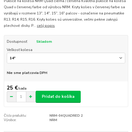
Puklice na kolesá NRM Quad čierna / červená Kvalitná puklice na kolesá
Quad v červenej farbe od výrobcu NRM. Kryty kolies v červenej farbe sa
vyrábajú v rozmere 13", 14", 15'', 16" palcov - označenie na pneumatike
R13, R14, R15, R16. Kryty kolies sú univerzálne, veľmi pekne zakryjú
plechové disky. P...
celý popis
Dostupnosť
Skladom
Veľkosť kolesa
Nie sme platcovia DPH
25 €
/
sada
Pridať do košíka
Číslo produktu:
NRM-04QUADRED 2
Výrobce:
NRM