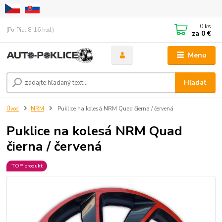
0
ks
(Po-Pia, 8-16 hod.)
za
0 €
Menu
Hľadať
Úvod
NRM
Puklice na kolesá NRM Quad čierna / červená
Puklice na kolesá NRM Quad
čierna / červená
TOP produkt