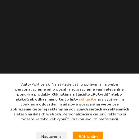
Kontakty
Auto-Poklice.sk, Na základe vášho správania na webe
personalizujeme jeho obsah a zobrazujeme vám relevantné
Auto-Poklice.sk
ponuky a produkty.
Kliknutím na tlačidlo „Potvrdiť“ alebo
(Po-Pia, 8-16 hod.)
akýkoľvek odkaz mimo tejto lišty
súhlasíte
aj s využívaním
cookies a odovzdaním údajov o správaní na webe pre
zobrazenie cielenej reklamy na sociálnych sieťach av reklamných
info@auto-poklice.sk
sieťach na ďalších weboch.
Personalizáciu a cielenú reklamu si
môžete kedykoľvek vypnúť úpravou svojich preferencií.
Súhlasím
Nastavenia