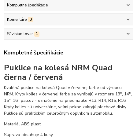
Kompletné špecifikácie
Komentáre
0
Súvisiaci tovar
1
Kompletné špecifikácie
Puklice na kolesá NRM Quad
čierna / červená
Kvalitná puklice na kolesá Quad v červenej farbe od výrobcu
NRM. Kryty kolies v červenej farbe sa vyrábajú v rozmere 13", 14",
15'', 16" palcov - označenie na pneumatike R13, R14, R15, R16.
Kryty kolies sú univerzálne, veľmi pekne zakryjú plechové disky.
Puklice sú praktickým celoročným doplnkom automobilu.
Materiál ABS plast.
Súprava obsahuje 4 kusy.