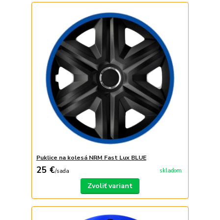
Puklice na kolesá NRM Fast Lux BLUE
25 €
skladom
/
sada
Zvoliť variant