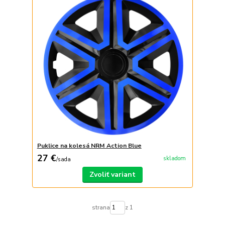
Puklice na kolesá NRM Action Blue
27 €
skladom
/
sada
Zvoliť variant
strana
z 1