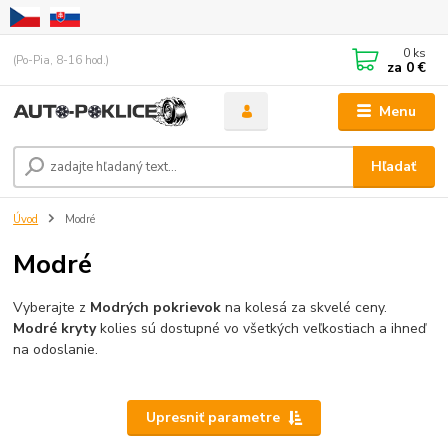
0
ks
(Po-Pia, 8-16 hod.)
za
0 €
Menu
Hľadať
Úvod
Modré
Modré
Vyberajte z
Modrých pokrievok
na kolesá za skvelé ceny.
Modré kryty
kolies sú dostupné vo všetkých veľkostiach a ihneď
na odoslanie.
Upresniť parametre