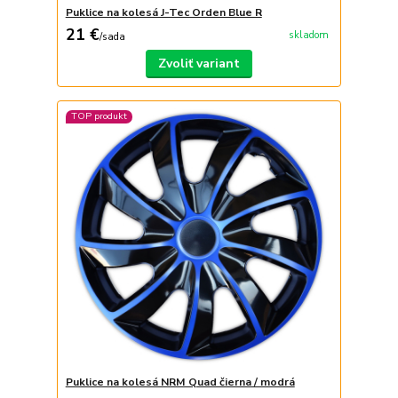
Puklice na kolesá J-Tec Orden Blue R
21 €
skladom
/
sada
Zvoliť variant
TOP produkt
Puklice na kolesá NRM Quad čierna / modrá