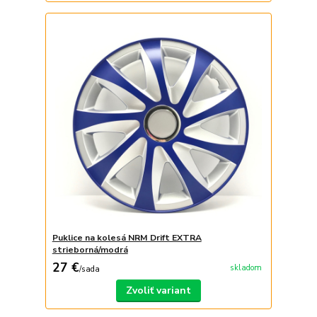
Puklice na kolesá NRM Drift EXTRA
strieborná/modrá
27 €
skladom
/
sada
Zvoliť variant