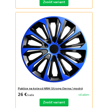
Zvoliť variant
Puklice na kolesá NRM Strong čierna / modrá
26 €
skladom
/
sada
Zvoliť variant