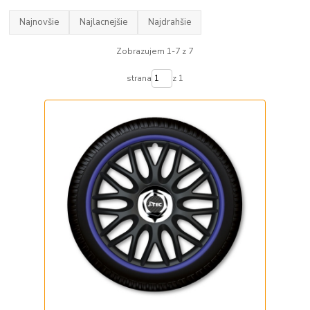
Najnovšie
Najlacnejšie
Najdrahšie
Zobrazujem 1-7 z 7
strana
z 1