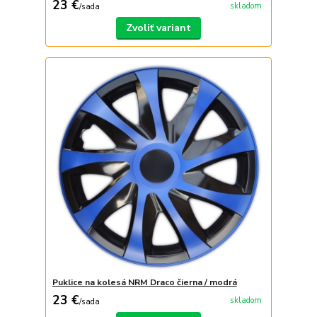
23 €
skladom
/
sada
Zvoliť variant
Puklice na kolesá NRM Draco čierna / modrá
23 €
skladom
/
sada