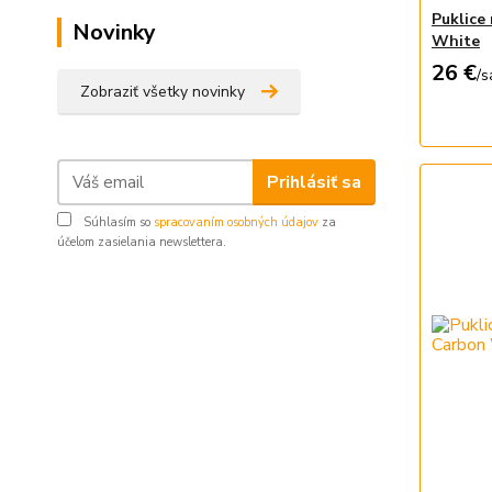
Puklice
Novinky
White
26 €
/
s
Zobraziť všetky novinky
Prihlásiť sa
Súhlasím so
spracovaním osobných údajov
za
účelom zasielania newslettera.