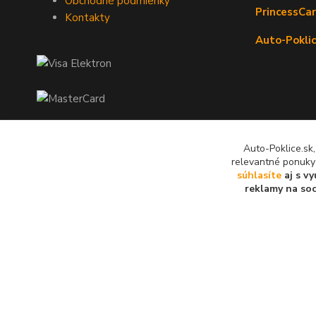
Obchodné podmienky
PrincessCar
Kontakty
Auto-Poklic
Auto-Poklice.sk
relevantné ponuky
súhlasíte
aj s v
reklamy na soc
© 2024 všetky práva vyhradené