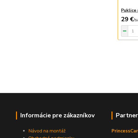
Puklice
29 €
/
s
Informácie pre zákazníkov
Partne
Návod na montáž
PrincessCar