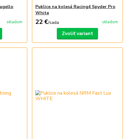
Mugello
Puklice na kolesá Racing4 Spyder Pro
White
22 €
skladom
skladom
/
sada
Zvoliť variant