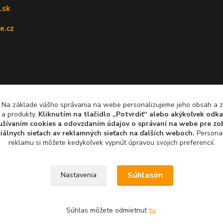
.sk
e.cz
, Na základe vášho správania na webe personalizujeme jeho obsah a
 a produkty.
Kliknutím na tlačidlo „Potvrdiť“ alebo akýkoľvek odka
yužívaním cookies a odovzdaním údajov o správaní na webe pre zob
iálnych sieťach av reklamných sieťach na ďalších weboch.
Personal
reklamu si môžete kedykoľvek vypnúť úpravou svojich preferencií.
Súhlasím
Nastavenia
Súhlas môžete odmietnuť
tu
.