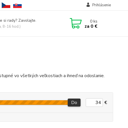
Prihlásenie
e si rady? Zavolajte.
0
ks
za
0 €
a, 8-16 hod.)
tupné vo všetkých veľkostiach a ihneď na odoslanie.
Do
€