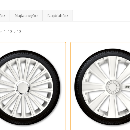
šie
Najlacnejšie
Najdrahšie
m 1-13 z 13