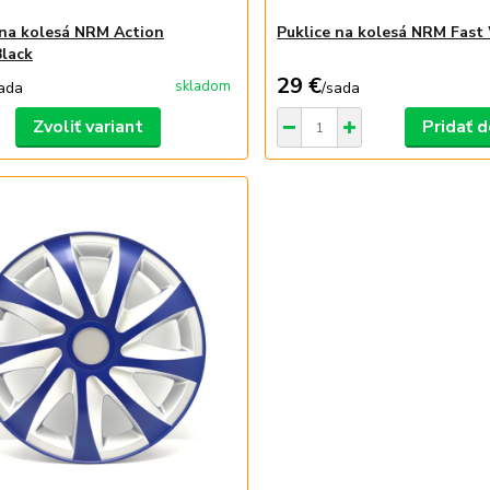
 na kolesá NRM Action
Puklice na kolesá NRM Fast
lack
29 €
skladom
ada
/
sada
Zvoliť variant
Pridať d