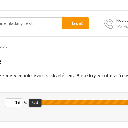
Neviet
Hľadať
(Po-Pi
iele
e
e z
bielych pokrievok
za skvelé ceny.
Biele kryty kolies
sú dos
€
Od