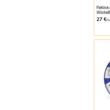
Puklice
White/B
27 €
/
s