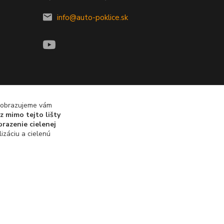
info@auto-poklice.sk
 zobrazujeme vám
z mimo tejto lišty
razenie cielenej
izáciu a cielenú
Vytvorené na
Eshop-rychlo.sk