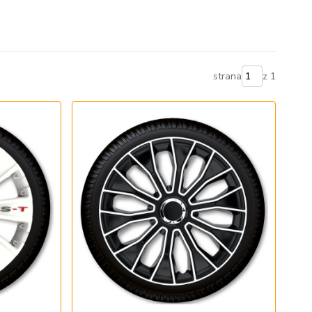
strana
z 1