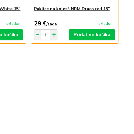
 White 15"
Puklice na kolesá NRM Draco red 15"
29 €
skladom
skladom
/
sada
o košíka
Pridať do košíka