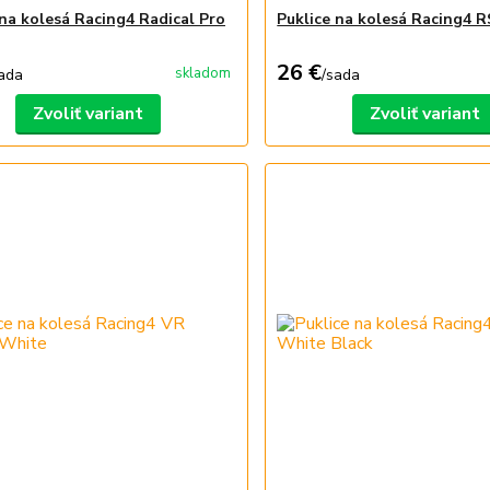
 na kolesá Racing4 Radical Pro
Puklice na kolesá Racing4 
26 €
skladom
ada
/
sada
Zvoliť variant
Zvoliť variant