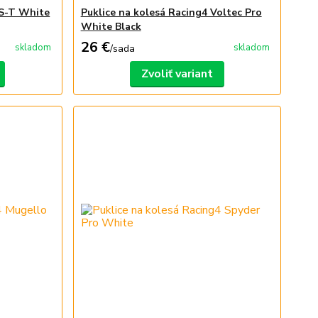
RS-T White
Puklice na kolesá Racing4 Voltec Pro
White Black
26 €
skladom
skladom
/
sada
Zvoliť variant