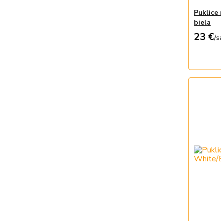
Puklice
biela
23 €
/
s