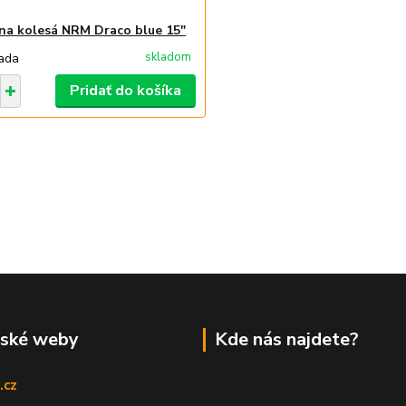
 na kolesá NRM Draco blue 15"
skladom
ada
Pridať do košíka
rské weby
Kde nás najdete?
.cz