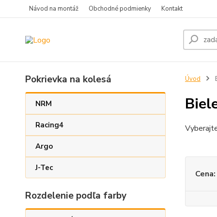
Návod na montáž
Obchodné podmienky
Kontakt
Pokrievka na kolesá
Úvod
B
Biel
NRM
Racing4
Vyberajt
Argo
J-Tec
Cena:
Rozdelenie podľa farby