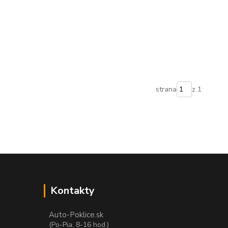
strana
z 1
Kontakty
Auto-Poklice.sk
(Po-Pia, 8-16 hod.)