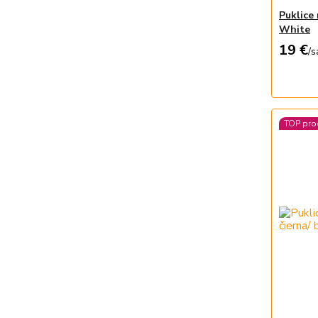
Puklice
White
19 €
/
s
TOP pro