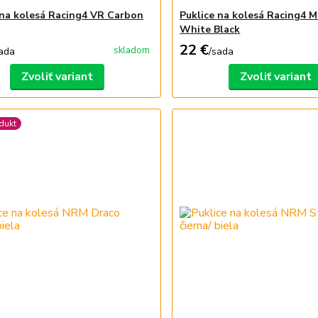
 na kolesá Racing4 VR Carbon
Puklice na kolesá Racing4 
White Black
22 €
skladom
ada
/
sada
Zvoliť variant
Zvoliť variant
dukt