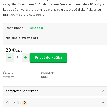
sa vyrábajú v rozmere 15'' palcov - označenie na pneumatike R15. Kryty
kolies sú univerzálne, veľmi pekne zakryjú plechové disky. Puklice sú
praktickým celor...
celý popis
Dostupnosť
skladom
Nie sme platcovia DPH
29 €
/
sada
Pridať do košíka
Číslo produktu:
ONRM-33
Výrobce:
NRM
Kompletné špecifikácie
Komentáre
0