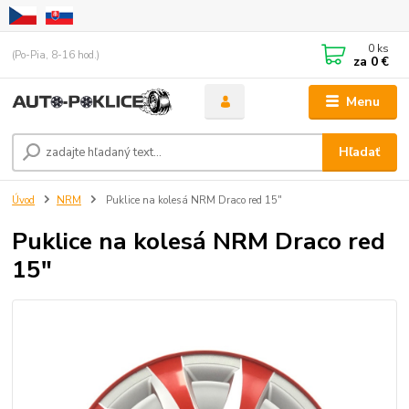
0
ks
(Po-Pia, 8-16 hod.)
za
0 €
Menu
Hľadať
Úvod
NRM
Puklice na kolesá NRM Draco red 15"
Puklice na kolesá NRM Draco red
15"