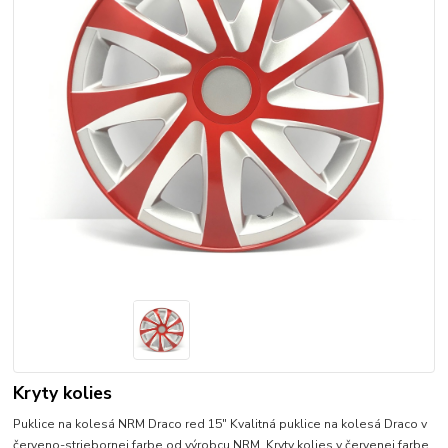
Kryty kolies
Puklice na kolesá NRM Draco red 15" Kvalitná puklice na kolesá Draco v
červeno-striebornej farbe od výrobcu NRM. Kryty kolies v červenej farbe