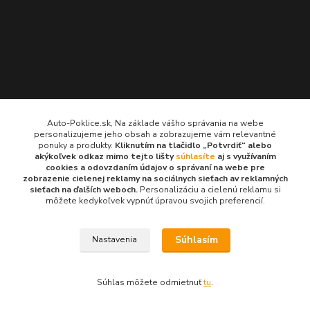
Kontakty
Auto-Poklice.sk, Na základe vášho správania na webe
personalizujeme jeho obsah a zobrazujeme vám relevantné
Auto-Poklice.sk
ponuky a produkty.
Kliknutím na tlačidlo „Potvrdiť“ alebo
(Po-Pia, 8-16 hod.)
akýkoľvek odkaz mimo tejto lišty
súhlasíte
aj s využívaním
cookies a odovzdaním údajov o správaní na webe pre
zobrazenie cielenej reklamy na sociálnych sieťach av reklamných
info@auto-poklice.sk
sieťach na ďalších weboch.
Personalizáciu a cielenú reklamu si
môžete kedykoľvek vypnúť úpravou svojich preferencií.
Súhlasím
Nastavenia
© 2024 všetky práva vyhradené
Súhlas môžete odmietnuť
tu
.
Vytvorené na
Eshop-rychlo.sk