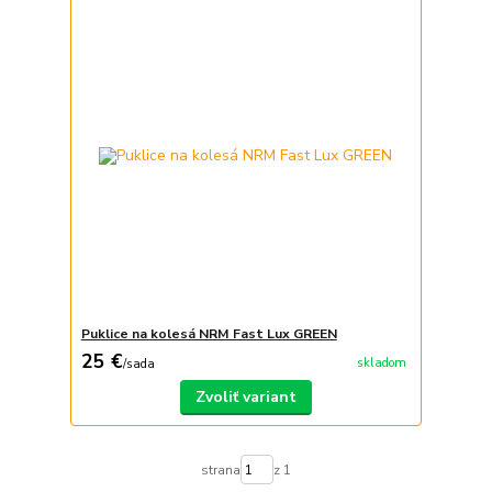
Puklice na kolesá NRM Fast Lux GREEN
25 €
skladom
/
sada
Zvoliť variant
strana
z 1