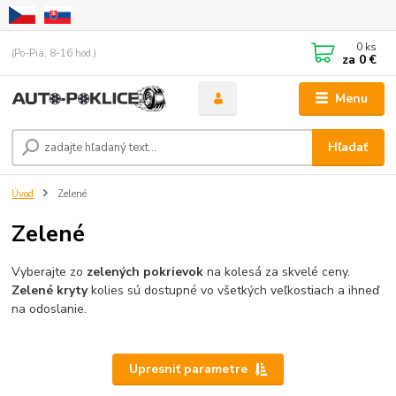
0
ks
(Po-Pia, 8-16 hod.)
za
0 €
Menu
Hľadať
Úvod
Zelené
Zelené
Vyberajte zo
zelených pokrievok
na kolesá za skvelé ceny.
Zelené kryty
kolies sú dostupné vo všetkých veľkostiach a ihneď
na odoslanie.
Upresniť parametre