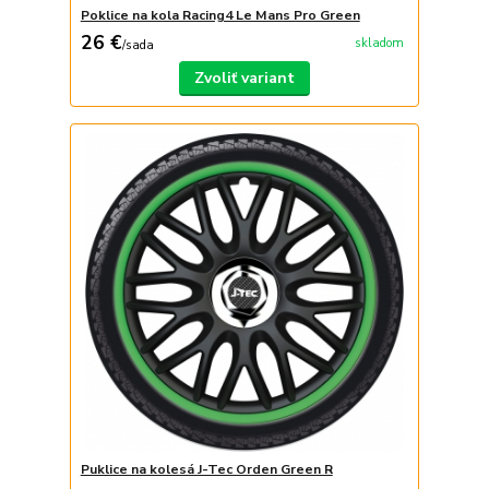
Poklice na kola Racing4 Le Mans Pro Green
26 €
skladom
/
sada
Zvoliť variant
Puklice na kolesá J-Tec Orden Green R