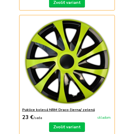
Zvoliť variant
Puklice kolesá NRM Draco čierna/ zelená
23 €
skladom
/
sada
Zvoliť variant