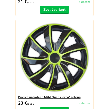
21 €
skladom
/
sada
Zvoliť variant
Puklice na kolesá NRM Quad čierna/ zelená
23 €
skladom
/
sada