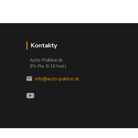
Kontakty
Auto-Poklice.sk
(Po-Pia, 8-16 hod.)
info@auto-poklice.sk