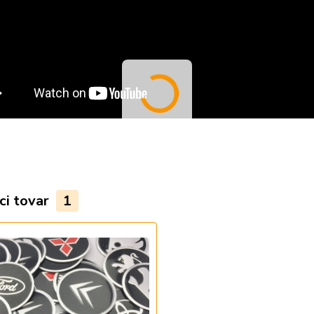
ci tovar
1