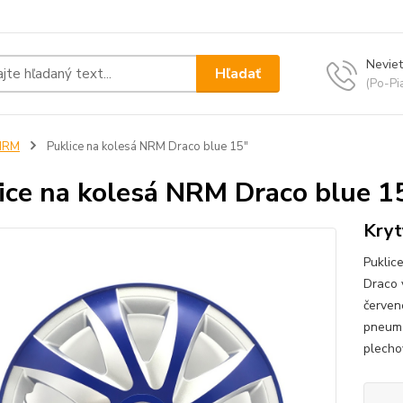
Neviet
Hľadať
(Po-Pi
NRM
Puklice na kolesá NRM Draco blue 15"
ice na kolesá NRM Draco blue 1
Kryt
Puklic
Draco 
červen
pneuma
plechov