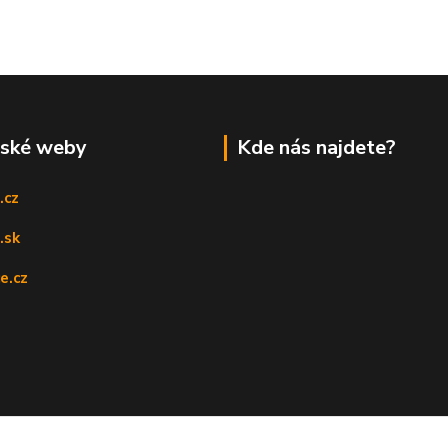
rské weby
Kde nás najdete?
.cz
.sk
e.cz