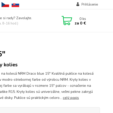
Prihlásenie
e si rady? Zavolajte.
0
ks
za
0 €
a, 8-16 hod.)
5"
y kolies
e na kolesá NRM Draco blue 15" Kvalitná puklice na kolesá
v modro-striebornej farbe od výrobcu NRM. Kryty kolies v
ej farbe sa vyrábajú v rozmere 15'' palcov - označenie na
tike R15. Kryty kolies sú univerzálne, veľmi pekne zakryjú
é disky. Puklice sú praktickým celoro...
celý popis