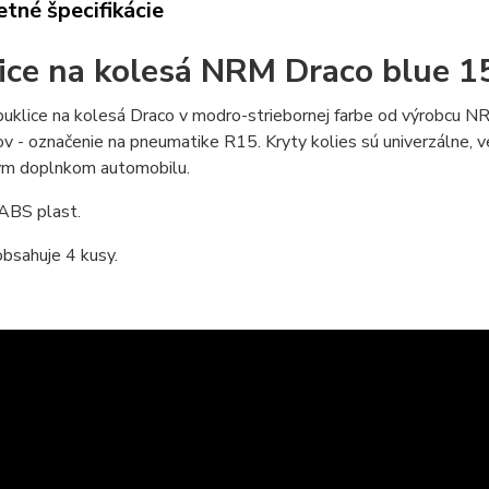
tné špecifikácie
ice na kolesá NRM Draco blue 1
puklice na kolesá Draco v modro-striebornej farbe od výrobcu NR
ov - označenie na pneumatike R15. Kryty kolies sú univerzálne, v
ým doplnkom automobilu.
 ABS plast.
bsahuje 4 kusy.