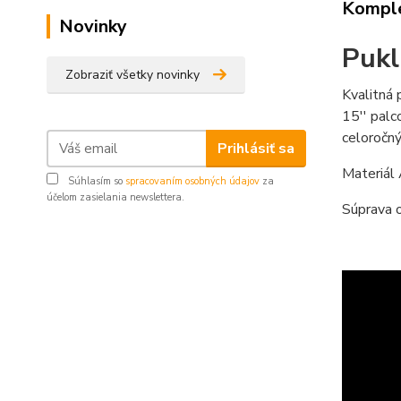
Komple
Novinky
Pukl
Zobraziť všetky novinky
Kvalitná 
15'' palc
celoročn
Prihlásiť sa
Materiál
Súhlasím so
spracovaním osobných údajov
za
účelom zasielania newslettera.
Súprava o