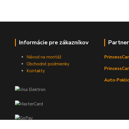
Informácie pre zákazníkov
Partne
Návod na montáž
PrincessCar
Obchodné podmienky
PrincessCar
Kontakty
Auto-Poklic