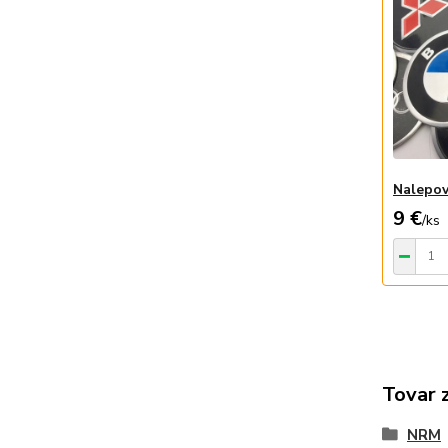
Nalepov
9 €
/
ks
Tovar 
NRM