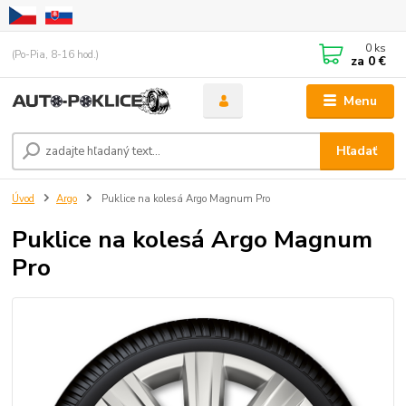
0
ks
(Po-Pia, 8-16 hod.)
za
0 €
Menu
Hľadať
Úvod
Argo
Puklice na kolesá Argo Magnum Pro
Puklice na kolesá Argo Magnum
Pro