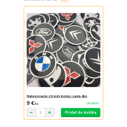
Nalepovacie stredy kolies sada 4ks
9 €
skladom
/
ks
Pridať do košíka