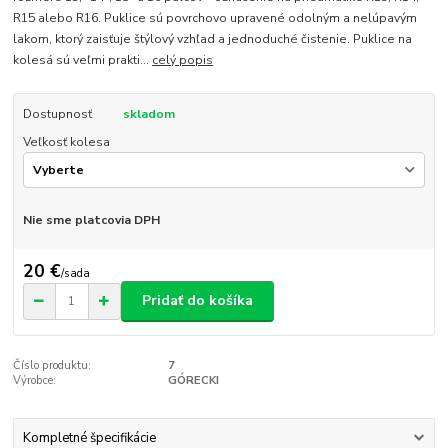
R15 alebo R16. Puklice sú povrchovo upravené odolným a nelúpavým
lakom, ktorý zaisťuje štýlový vzhľad a jednoduché čistenie. Puklice na
kolesá sú veľmi prakti...
celý popis
Dostupnosť
skladom
Veľkosť kolesa
Nie sme platcovia DPH
20 €
/
sada
Pridať do košíka
Číslo produktu:
7
Výrobce:
GÓRECKI
Kompletné špecifikácie