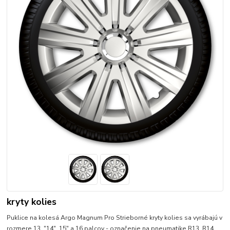
kryty kolies
Puklice na kolesá Argo Magnum Pro Strieborné kryty kolies sa vyrábajú v
rozmere 13, "14", 15" a 16 palcov - označenie na pneumatike R13, R14,