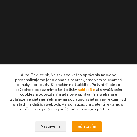
Kontakty
Auto-Poklice.sk, Na základe vášho správania na webe
personalizujeme jeho obsah a zobrazujeme vám relevantné
Auto-Poklice.sk
ponuky a produkty.
Kliknutím na tlačidlo „Potvrdiť“ alebo
(Po-Pia, 8-16 hod.)
akýkoľvek odkaz mimo tejto lišty
súhlasíte
aj s využívaním
cookies a odovzdaním údajov o správaní na webe pre
zobrazenie cielenej reklamy na sociálnych sieťach av reklamných
info@auto-poklice.sk
sieťach na ďalších weboch.
Personalizáciu a cielenú reklamu si
môžete kedykoľvek vypnúť úpravou svojich preferencií.
Súhlasím
Nastavenia