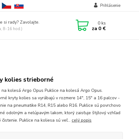
Prihlásenie
e si rady? Zavolajte.
0
ks
za
0 €
a, 8-16 hod.)
y kolies strieborné
e na kolesá Argo Opus Puklice na kolesá Argo Opus.
orné kryty kolies sa vyrábajú v rozmere 14", 15" a 16 palcov -
nie na pneumatike R14, R15 alebo R16. Puklice sú povrchovo
né odolným a nelúpavým lakom, ktorý zaisťuje štýlový vzhľad
 čistenie. Puklice na koliesa sú veľ...
celý popis