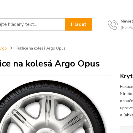
Neviet
Hľadať
(Po-Pi
Argo
Puklice na kolesá Argo Opus
ice na kolesá Argo Opus
Kryt
Puklic
Strieb
označe
uprave
a ľahké