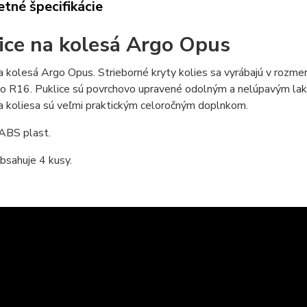
tné špecifikácie
ice na kolesá Argo Opus
a kolesá Argo Opus. Strieborné kryty kolies sa vyrábajú v rozm
 R16. Puklice sú povrchovo upravené odolným a nelúpavým lakom,
a koliesa sú veľmi praktickým celoročným doplnkom.
 ABS plast.
bsahuje 4 kusy.