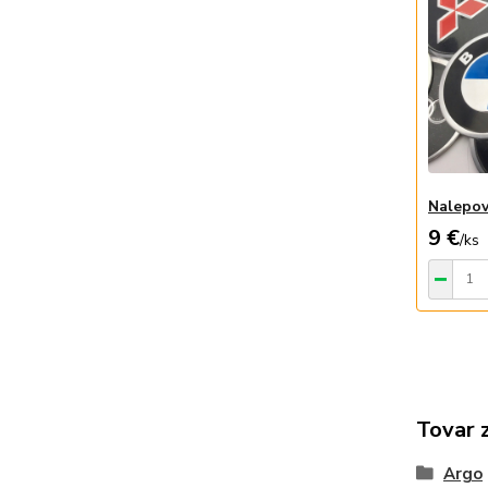
Nalepov
9 €
/
ks
Tovar 
Argo