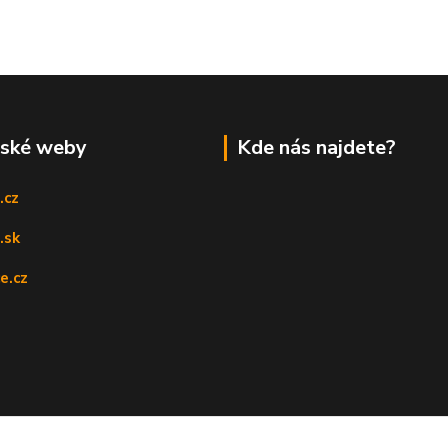
rské weby
Kde nás najdete?
.cz
.sk
e.cz