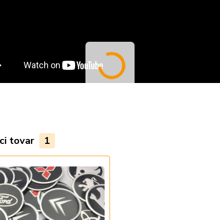
ci tovar
1