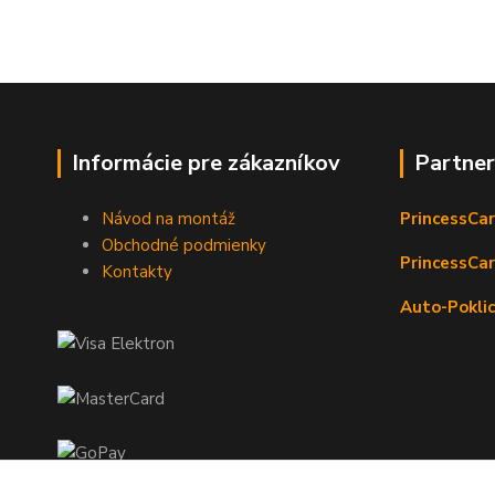
Informácie pre zákazníkov
Partne
Návod na montáž
PrincessCar
Obchodné podmienky
PrincessCar
Kontakty
Auto-Poklic