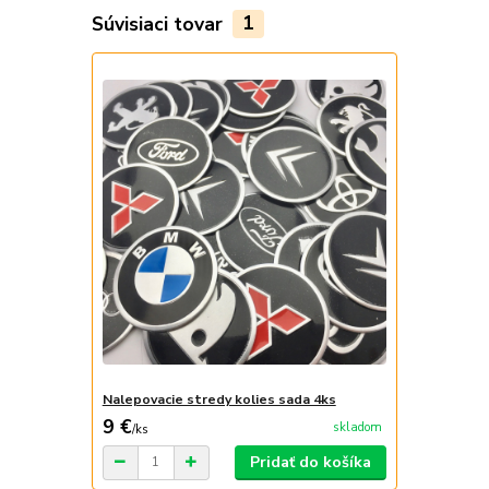
Súvisiaci tovar
1
Nalepovacie stredy kolies sada 4ks
9 €
skladom
/
ks
Pridať do košíka