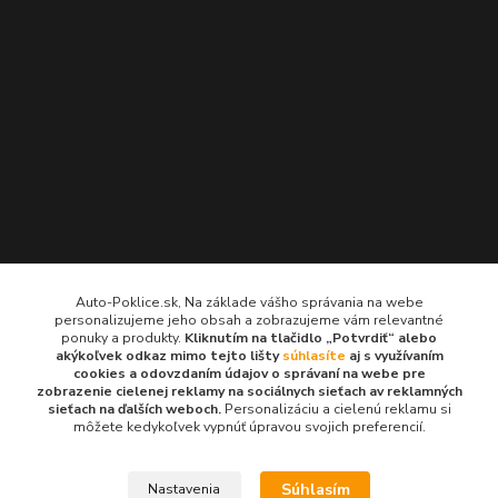
Kontakty
Auto-Poklice.sk, Na základe vášho správania na webe
personalizujeme jeho obsah a zobrazujeme vám relevantné
Auto-Poklice.sk
ponuky a produkty.
Kliknutím na tlačidlo „Potvrdiť“ alebo
(Po-Pia, 8-16 hod.)
akýkoľvek odkaz mimo tejto lišty
súhlasíte
aj s využívaním
cookies a odovzdaním údajov o správaní na webe pre
zobrazenie cielenej reklamy na sociálnych sieťach av reklamných
info@auto-poklice.sk
sieťach na ďalších weboch.
Personalizáciu a cielenú reklamu si
môžete kedykoľvek vypnúť úpravou svojich preferencií.
Súhlasím
Nastavenia