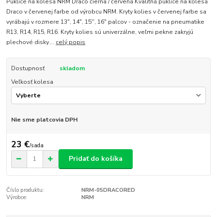
Puklice na kolesá NRM Draco čierna / červená Kvalitná puklice na kolesá
Draco v červenej farbe od výrobcu NRM. Kryty kolies v červenej farbe sa
vyrábajú v rozmere 13", 14", 15'', 16" palcov - označenie na pneumatike
R13, R14, R15, R16. Kryty kolies sú univerzálne, veľmi pekne zakryjú
plechové disky....
celý popis
Dostupnosť
skladom
Veľkosť kolesa
Nie sme platcovia DPH
23 €
/
sada
Pridať do košíka
Číslo produktu:
NRM-05DRACORED
Výrobce:
NRM