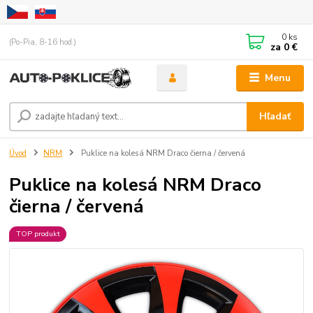
0
ks
(Po-Pia, 8-16 hod.)
za
0 €
Menu
Hľadať
Úvod
NRM
Puklice na kolesá NRM Draco čierna / červená
Puklice na kolesá NRM Draco
čierna / červená
TOP produkt