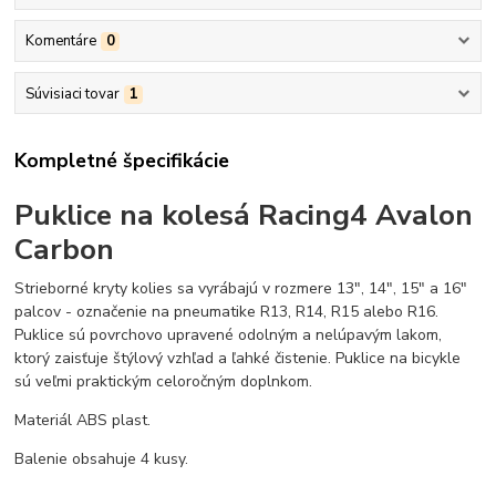
Komentáre
0
Súvisiaci tovar
1
Kompletné špecifikácie
Puklice na kolesá Racing4 Avalon
Carbon
Strieborné kryty kolies sa vyrábajú v rozmere 13", 14", 15" a 16"
palcov - označenie na pneumatike R13, R14, R15 alebo R16.
Puklice sú povrchovo upravené odolným a nelúpavým lakom,
ktorý zaisťuje štýlový vzhľad a ľahké čistenie. Puklice na bicykle
sú veľmi praktickým celoročným doplnkom.
Materiál ABS plast.
Balenie obsahuje 4 kusy.