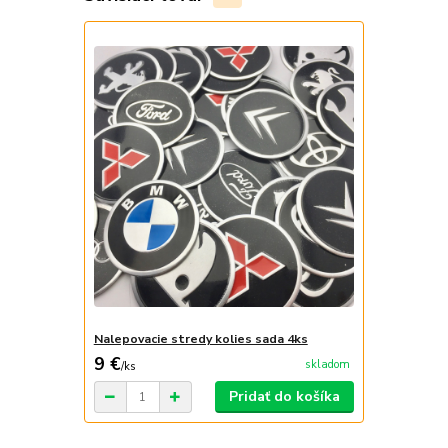
Nalepovacie stredy kolies sada 4ks
9 €
skladom
/
ks
Pridať do košíka