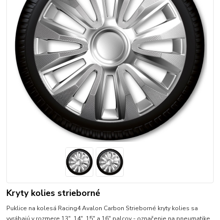
Kryty kolies strieborné
Puklice na kolesá Racing4 Avalon Carbon Strieborné kryty kolies sa
vyrábajú v rozmere 13", 14", 15" a 16" palcov - označenie na pneumatike