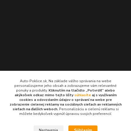
Kontakty
Auto-Poklice.sk, Na základe vášho správania na webe
personalizujeme jeho obsah a zobrazujeme vám relevantné
Auto-Poklice.sk
ponuky a produkty.
Kliknutím na tlačidlo „Potvrdiť“ alebo
(Po-Pia, 8-16 hod.)
akýkoľvek odkaz mimo tejto lišty
súhlasíte
aj s využívaním
cookies a odovzdaním údajov o správaní na webe pre
zobrazenie cielenej reklamy na sociálnych sieťach av reklamných
info@auto-poklice.sk
sieťach na ďalších weboch.
Personalizáciu a cielenú reklamu si
môžete kedykoľvek vypnúť úpravou svojich preferencií.
Súhlasím
Nastavenia