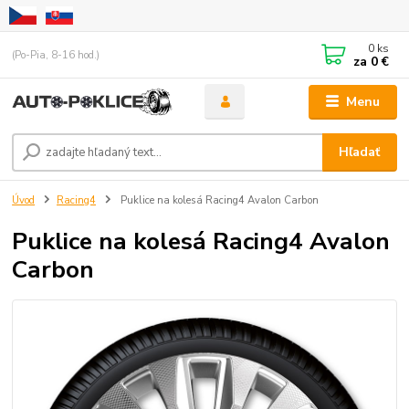
0
ks
(Po-Pia, 8-16 hod.)
za
0 €
Menu
Hľadať
Úvod
Racing4
Puklice na kolesá Racing4 Avalon Carbon
Puklice na kolesá Racing4 Avalon
Carbon