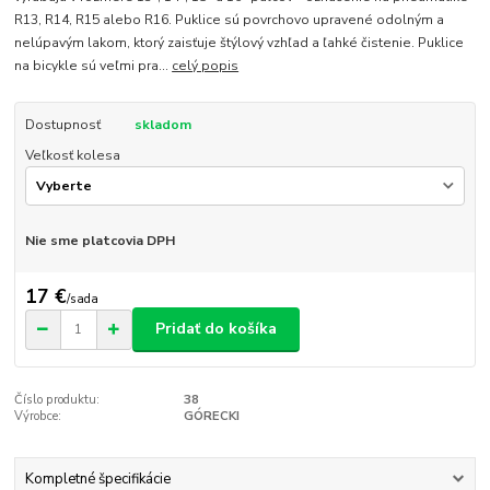
R13, R14, R15 alebo R16. Puklice sú povrchovo upravené odolným a
nelúpavým lakom, ktorý zaisťuje štýlový vzhľad a ľahké čistenie. Puklice
na bicykle sú veľmi pra...
celý popis
Dostupnosť
skladom
Veľkosť kolesa
Nie sme platcovia DPH
17 €
/
sada
Pridať do košíka
Číslo produktu:
38
Výrobce:
GÓRECKI
Kompletné špecifikácie