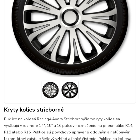
Kryty kolies strieborné
Puklice na kolesá Racing4 Avera Strieborno/čierne ryty kolies sa
vyrábajú v rozmere 14", 15" a 16 palcov - označenie na pneumatike R14,
R15 alebo R16. Puklice sú povrchovo upravené odolným a nelúpavým
lakom, ktorý zaisťuje štýlový vzhľad a ľahké čistenie. Puklice na koliesa