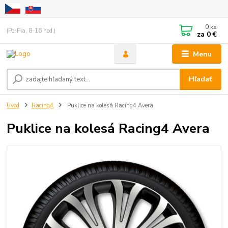
0
ks
(Po-Pia, 8-16 hod.)
za
0 €
Menu
Hľadať
Úvod
Racing4
Puklice na kolesá Racing4 Avera
Puklice na kolesá Racing4 Avera