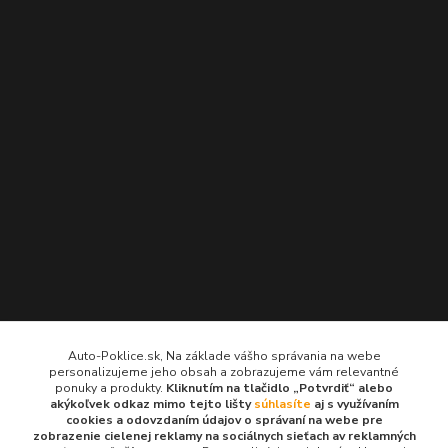
Kontakty
Auto-Poklice.sk, Na základe vášho správania na webe
personalizujeme jeho obsah a zobrazujeme vám relevantné
Auto-Poklice.sk
ponuky a produkty.
Kliknutím na tlačidlo „Potvrdiť“ alebo
(Po-Pia, 8-16 hod.)
akýkoľvek odkaz mimo tejto lišty
súhlasíte
aj s využívaním
cookies a odovzdaním údajov o správaní na webe pre
zobrazenie cielenej reklamy na sociálnych sieťach av reklamných
info@auto-poklice.sk