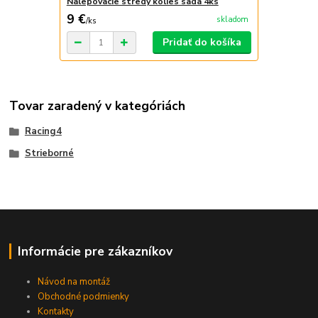
Nalepovacie stredy kolies sada 4ks
9 €
skladom
/
ks
Pridať do košíka
Tovar zaradený v kategóriách
Racing4
Strieborné
Informácie pre zákazníkov
Návod na montáž
Obchodné podmienky
Kontakty