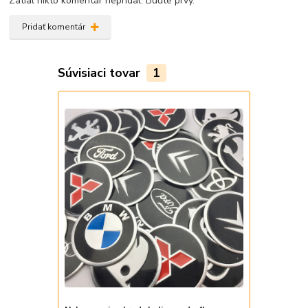
Zatial nikto komentár nepridal. Buďte prvý.
Pridať komentár
Súvisiaci tovar
1