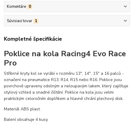
Komentáre
0
Súvisiaci tovar
1
Kompletné špecifikácie
Poklice na kola Racing4 Evo Race
Pro
Stříbrné kryty kol se vyrábí v rozměru 13", 14", 15" a 16 palců -
označení na pneumatice R13, R14, R15 nebo R16. Poklice jsou
povrchově upraveny odolným a neloupavým lakem, který zajišťuje
stylový vzhled a snadné čištění. Poklice na kola jsou velmi
praktickým celoročním doplňkem a hlavně chrání plechový disk.
Materiál ABS plast.
Balení obsahuje 4 kusy.