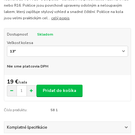
nebo R16. Poklice jsou povrchově upraveny odolným a neloupavým
lakem, který zajišťuje stylový vzhled a snadné čištění. Poklice na kola
jsou velmi praktickým cel...
celý popis
Dostupnosť
Skladom
Veľkosť kolesa
Nie sme platcovia DPH
19 €
/
sada
Pridať do košíka
Číslo produktu:
58 1
Kompletné špecifikácie