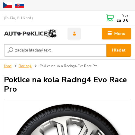
0
ks
(Po-Pia, 8-16 hod.)
za
0 €
Menu
Hľadať
Úvod
Racing4
Poklice na kola Racing4 Evo Race Pro
Poklice na kola Racing4 Evo Race
Pro