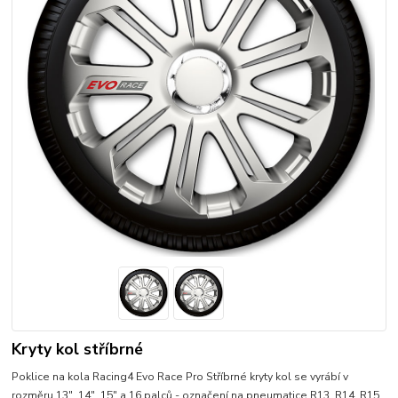
Kryty kol stříbrné
Poklice na kola Racing4 Evo Race Pro Stříbrné kryty kol se vyrábí v
rozměru 13", 14", 15" a 16 palců - označení na pneumatice R13, R14, R15