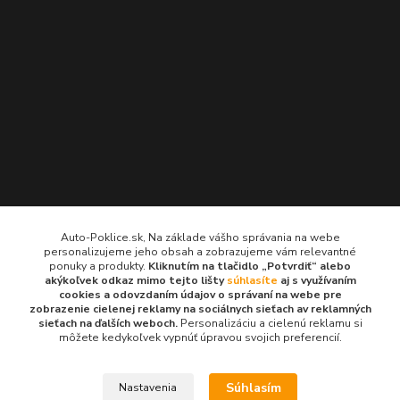
Kontakty
Auto-Poklice.sk, Na základe vášho správania na webe
personalizujeme jeho obsah a zobrazujeme vám relevantné
Auto-Poklice.sk
ponuky a produkty.
Kliknutím na tlačidlo „Potvrdiť“ alebo
(Po-Pia, 8-16 hod.)
akýkoľvek odkaz mimo tejto lišty
súhlasíte
aj s využívaním
cookies a odovzdaním údajov o správaní na webe pre
zobrazenie cielenej reklamy na sociálnych sieťach av reklamných
info@auto-poklice.sk
sieťach na ďalších weboch.
Personalizáciu a cielenú reklamu si
môžete kedykoľvek vypnúť úpravou svojich preferencií.
Súhlasím
Nastavenia