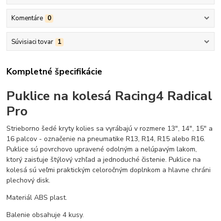
Komentáre
0
Súvisiaci tovar
1
Kompletné špecifikácie
Puklice na kolesá Racing4 Radical
Pro
Strieborno šedé kryty kolies sa vyrábajú v rozmere 13", 14", 15" a
16 palcov - označenie na pneumatike R13, R14, R15 alebo R16.
Puklice sú povrchovo upravené odolným a nelúpavým lakom,
ktorý zaisťuje štýlový vzhľad a jednoduché čistenie. Puklice na
kolesá sú veľmi praktickým celoročným doplnkom a hlavne chráni
plechový disk.
Materiál ABS plast.
Balenie obsahuje 4 kusy.