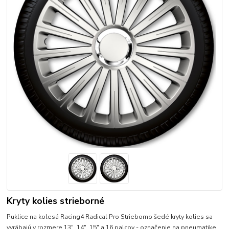
Kryty kolies strieborné
Puklice na kolesá Racing4 Radical Pro Strieborno šedé kryty kolies sa
vyrábajú v rozmere 13", 14", 15" a 16 palcov - označenie na pneumatike