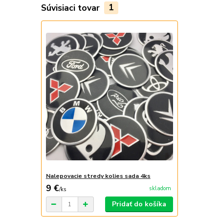
Súvisiaci tovar
1
Nalepovacie stredy kolies sada 4ks
9 €
skladom
/
ks
Pridať do košíka