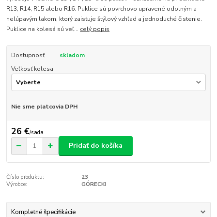
R13, R14, R15 alebo R16. Puklice sú povrchovo upravené odolným a
nelúpavým lakom, ktorý zaisťuje štýlový vzhľad a jednoduché čistenie.
Puklice na kolesá sú veľ...
celý popis
Dostupnosť
skladom
Veľkosť kolesa
Nie sme platcovia DPH
26 €
/
sada
Pridať do košíka
Číslo produktu:
23
Výrobce:
GÓRECKI
Kompletné špecifikácie