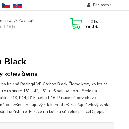
Prihlásenie
e si rady? Zavolajte.
0
ks
za
0 €
a, 8-16 hod.)
n Black
y kolies čierne
e na kolesá Racing4 VR Carbon Black Čierne kryty kolies sa
jú v rozmere 13", 14", 15" a 16 palcov - označenie na
tike R13, R14, R15 alebo R16. Puklice sú povrchovo
né odolným a nelúpavým lakom, ktorý zaisťuje štýlový vzhľad
duché čistenie. Puklice na kolesá sú veľmi pr...
celý popis