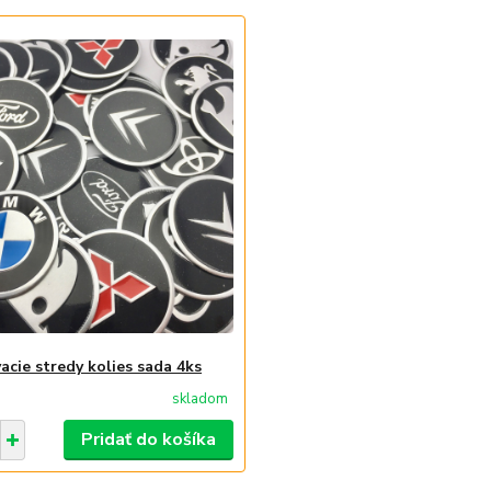
acie stredy kolies sada 4ks
skladom
Pridať do košíka