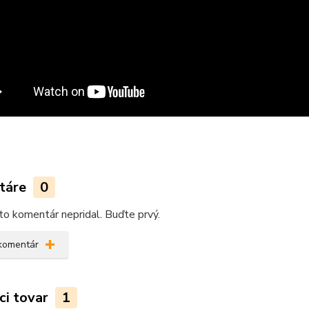
táre
0
kto komentár nepridal. Buďte prvý.
 komentár
ci tovar
1