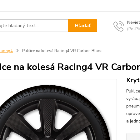
Neviet
Hľadať
(Po-Pi
acing4
Puklice na kolesá Racing4 VR Carbon Black
ice na kolesá Racing4 VR Carbo
Kryt
Puklic
vyrába
pneuma
uprave
a jedno