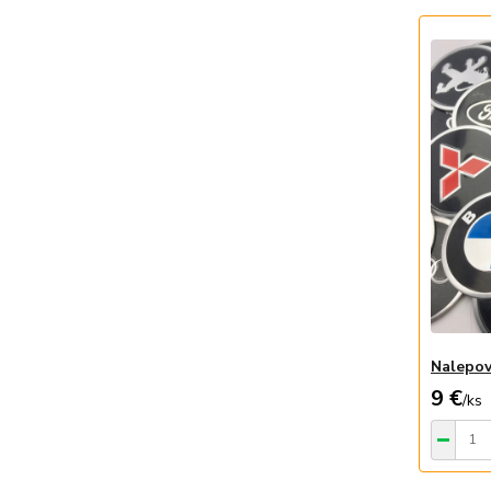
Nalepov
9 €
/
ks