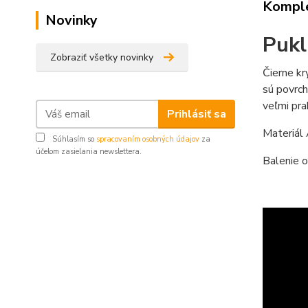
Komple
Novinky
Pukl
Zobraziť všetky novinky
Čierne kr
sú povrch
veľmi pr
Prihlásiť sa
Materiál
Súhlasím so
spracovaním osobných údajov
za
účelom zasielania newslettera.
Balenie o