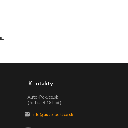
ne
Kontakty
Auto-Poklice.sk
(Po-Pia, 8-16 hod.)
info@auto-poklice.sk