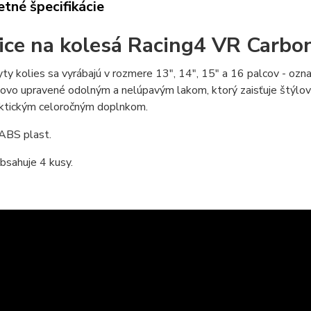
tné špecifikácie
ice na kolesá Racing4 VR Carbo
yty kolies sa vyrábajú v rozmere 13", 14", 15" a 16 palcov - o
ovo upravené odolným a nelúpavým lakom, ktorý zaisťuje štýlový
aktickým celoročným doplnkom.
 ABS plast.
bsahuje 4 kusy.