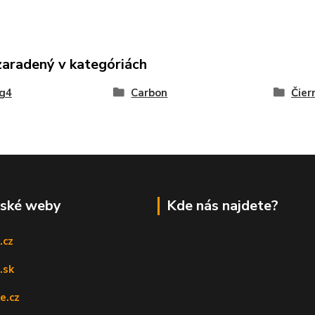
zaradený v kategóriách
ng4
Carbon
Čier
rské weby
Kde nás najdete?
.cz
.sk
e.cz