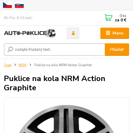
0
ks
(Po-Pia, 8-16 hod.)
za
0 €
Menu
Hľadať
Úvod
NRM
Puklice na kola NRM Action Graphite
Puklice na kola NRM Action
Graphite