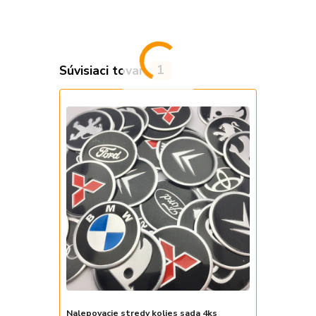
Súvisiaci tovar
1
Nalepovacie stredy kolies sada 4ks