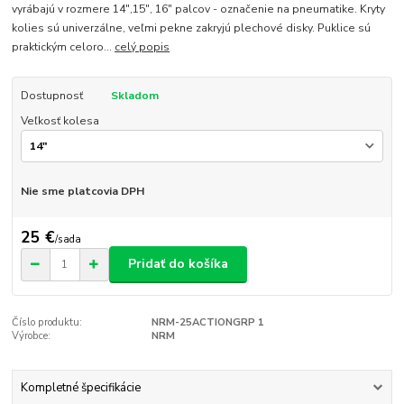
vyrábajú v rozmere 14",15", 16" palcov - označenie na pneumatike. Kryty
kolies sú univerzálne, veľmi pekne zakryjú plechové disky. Puklice sú
praktickým celoro...
celý popis
Dostupnosť
Skladom
Veľkosť kolesa
Nie sme platcovia DPH
25 €
/
sada
Pridať do košíka
Číslo produktu:
NRM-25ACTIONGRP 1
Výrobce:
NRM
Kompletné špecifikácie