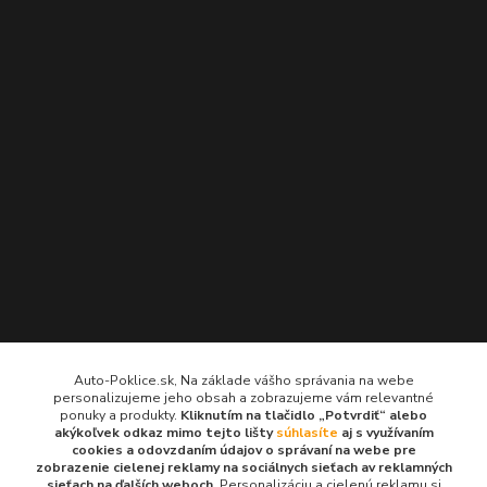
Kontakty
Auto-Poklice.sk, Na základe vášho správania na webe
personalizujeme jeho obsah a zobrazujeme vám relevantné
Auto-Poklice.sk
ponuky a produkty.
Kliknutím na tlačidlo „Potvrdiť“ alebo
(Po-Pia, 8-16 hod.)
akýkoľvek odkaz mimo tejto lišty
súhlasíte
aj s využívaním
cookies a odovzdaním údajov o správaní na webe pre
zobrazenie cielenej reklamy na sociálnych sieťach av reklamných
info@auto-poklice.sk
sieťach na ďalších weboch.
Personalizáciu a cielenú reklamu si