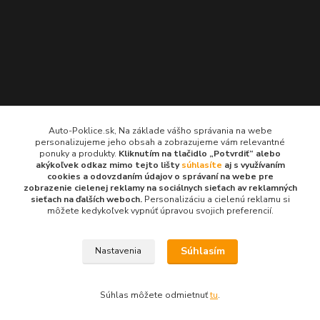
Kontakty
Auto-Poklice.sk, Na základe vášho správania na webe
personalizujeme jeho obsah a zobrazujeme vám relevantné
Auto-Poklice.sk
ponuky a produkty.
Kliknutím na tlačidlo „Potvrdiť“ alebo
(Po-Pia, 8-16 hod.)
akýkoľvek odkaz mimo tejto lišty
súhlasíte
aj s využívaním
cookies a odovzdaním údajov o správaní na webe pre
zobrazenie cielenej reklamy na sociálnych sieťach av reklamných
info@auto-poklice.sk
sieťach na ďalších weboch.
Personalizáciu a cielenú reklamu si
môžete kedykoľvek vypnúť úpravou svojich preferencií.
Súhlasím
Nastavenia
© 2024 všetky práva vyhradené
Súhlas môžete odmietnuť
tu
.
Vytvorené na
Eshop-rychlo.sk