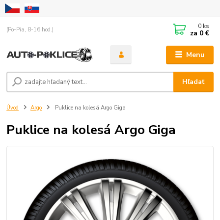
0
ks
(Po-Pia, 8-16 hod.)
za
0 €
Menu
Hľadať
Úvod
Argo
Puklice na kolesá Argo Giga
Puklice na kolesá Argo Giga