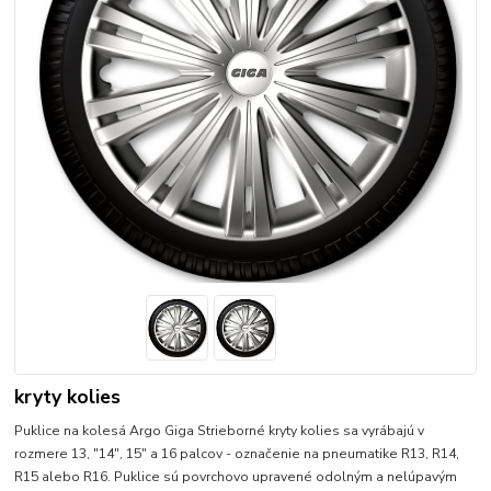
kryty kolies
Puklice na kolesá Argo Giga Strieborné kryty kolies sa vyrábajú v
rozmere 13, "14", 15" a 16 palcov - označenie na pneumatike R13, R14,
R15 alebo R16. Puklice sú povrchovo upravené odolným a nelúpavým