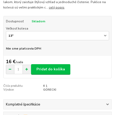
lakom, ktorý zaisťuje štýlový vzhľad a jednoduché čistenie. Puklice na
kolesá sú veľmi praktickým c...
celý popis
Dostupnosť
Skladom
Veľkosť kolesa
Nie sme platcovia DPH
16 €
/
sada
Pridať do košíka
Číslo produktu:
6 1
Výrobce:
GÓRECKI
Kompletné špecifikácie