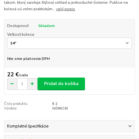
lakom, ktorý zaisťuje štýlový vzhľad a jednoduché čistenie. Puklice na
kolesá sú veľmi praktickým...
celý popis
Dostupnosť
Skladom
Veľkosť kolesa
Nie sme platcovia DPH
22 €
/
sada
Pridať do košíka
Číslo produktu:
8 2
Výrobce:
GÓRECKI
Kompletné špecifikácie