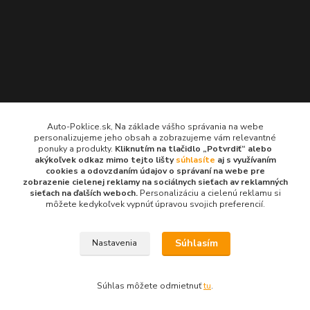
Kontakty
Auto-Poklice.sk, Na základe vášho správania na webe
personalizujeme jeho obsah a zobrazujeme vám relevantné
Auto-Poklice.sk
ponuky a produkty.
Kliknutím na tlačidlo „Potvrdiť“ alebo
(Po-Pia, 8-16 hod.)
akýkoľvek odkaz mimo tejto lišty
súhlasíte
aj s využívaním
cookies a odovzdaním údajov o správaní na webe pre
zobrazenie cielenej reklamy na sociálnych sieťach av reklamných
info@auto-poklice.sk
sieťach na ďalších weboch.
Personalizáciu a cielenú reklamu si
môžete kedykoľvek vypnúť úpravou svojich preferencií.
Súhlasím
Nastavenia
© 2024 všetky práva vyhradené
Súhlas môžete odmietnuť
tu
.
Vytvorené na
Eshop-rychlo.sk