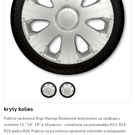
kryty kolies
Puklice na kolesá Argo Racing Strieborné kryty kolies sa vyrábajú v
rozmere 13, "14", 15" a 16 palcov - označenie na pneumatike R13, R14,
R15 alebo R16. Puklice sú povrchovo upravené odolným a nelúpavým