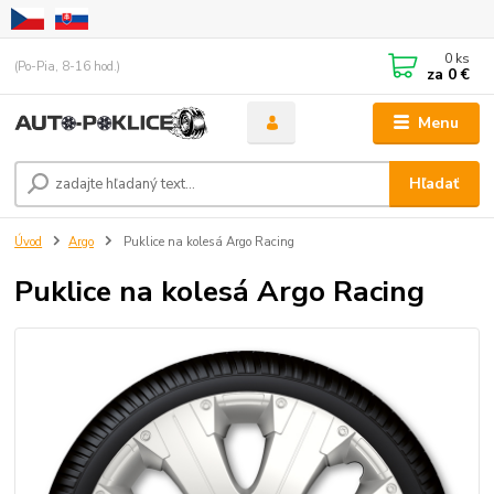
0
ks
(Po-Pia, 8-16 hod.)
za
0 €
Menu
Hľadať
Úvod
Argo
Puklice na kolesá Argo Racing
Puklice na kolesá Argo Racing