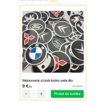
Nalepovacie stredy kolies sada 4ks
9 €
skladom
/
ks
Pridať do košíka