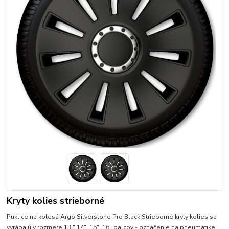
Kryty kolies strieborné
Puklice na kolesá Argo Silverstone Pro Black Strieborné kryty kolies sa
vyrábajú v rozmere 13," 14", 15", 16" palcov - označenie na pneumatike