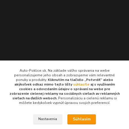
Kontakty
Auto-Poklice.sk, Na základe vášho správania na webe
personalizujeme jeho obsah a zobrazujeme vám relevantné
Auto-Poklice.sk
ponuky a produkty.
Kliknutím na tlačidlo „Potvrdiť“ alebo
(Po-Pia, 8-16 hod.)
akýkoľvek odkaz mimo tejto lišty
súhlasíte
aj s využívaním
cookies a odovzdaním údajov o správaní na webe pre
zobrazenie cielenej reklamy na sociálnych sieťach av reklamných
info@auto-poklice.sk
sieťach na ďalších weboch.
Personalizáciu a cielenú reklamu si
môžete kedykoľvek vypnúť úpravou svojich preferencií.
Súhlasím
Nastavenia