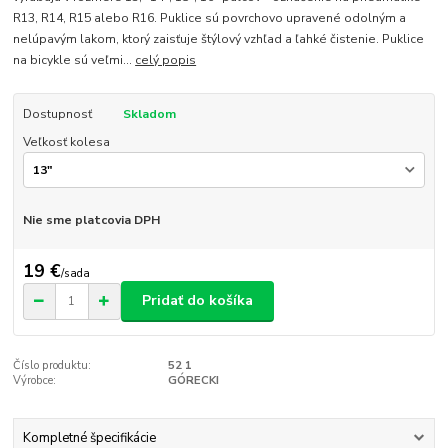
R13, R14, R15 alebo R16. Puklice sú povrchovo upravené odolným a
nelúpavým lakom, ktorý zaisťuje štýlový vzhľad a ľahké čistenie. Puklice
na bicykle sú veľmi...
celý popis
Dostupnosť
Skladom
Veľkosť kolesa
Nie sme platcovia DPH
19 €
/
sada
Pridať do košíka
Číslo produktu:
52 1
Výrobce:
GÓRECKI
Kompletné špecifikácie