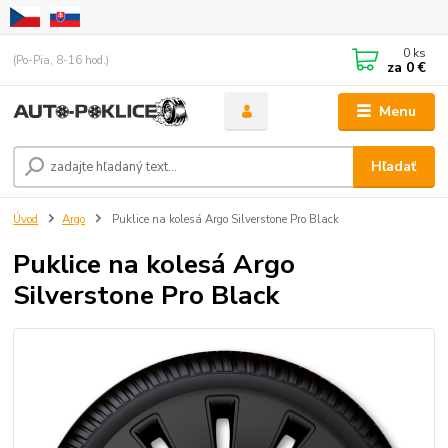
0
ks
(Po-Pia, 8-16 hod.)
za
0 €
Menu
Hľadať
Úvod
Argo
Puklice na kolesá Argo Silverstone Pro Black
Puklice na kolesá Argo
Silverstone Pro Black