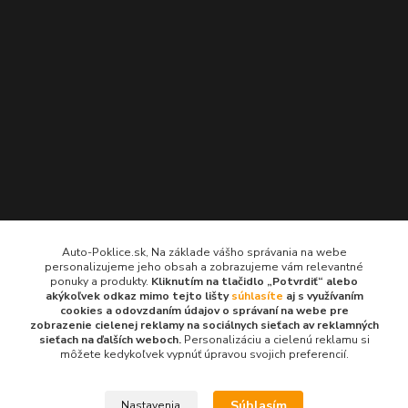
Kontakty
Auto-Poklice.sk, Na základe vášho správania na webe
personalizujeme jeho obsah a zobrazujeme vám relevantné
Auto-Poklice.sk
ponuky a produkty.
Kliknutím na tlačidlo „Potvrdiť“ alebo
(Po-Pia, 8-16 hod.)
akýkoľvek odkaz mimo tejto lišty
súhlasíte
aj s využívaním
cookies a odovzdaním údajov o správaní na webe pre
zobrazenie cielenej reklamy na sociálnych sieťach av reklamných
info@auto-poklice.sk
sieťach na ďalších weboch.
Personalizáciu a cielenú reklamu si
môžete kedykoľvek vypnúť úpravou svojich preferencií.
Súhlasím
Nastavenia