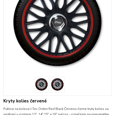
Kryty kolies červené
Puklice na kolesá J-Tec Orden Red Black Červeno čierne kryty kolies sa
vyrábajú v rozmere 13", 14" 15" a 16" palcov - označenie na pneumatike