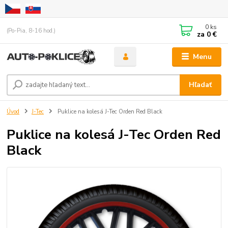
0
ks
(Po-Pia, 8-16 hod.)
za
0 €
Menu
Hľadať
Úvod
J-Tec
Puklice na kolesá J-Tec Orden Red Black
Puklice na kolesá J-Tec Orden Red
Black