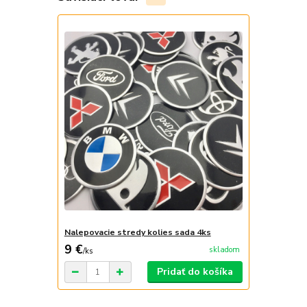
Nalepovacie stredy kolies sada 4ks
9 €
skladom
/
ks
Pridať do košíka