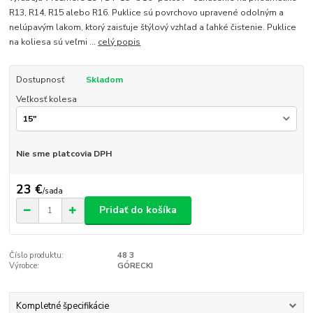
R13, R14, R15 alebo R16. Puklice sú povrchovo upravené odolným a
nelúpavým lakom, ktorý zaisťuje štýlový vzhľad a ľahké čistenie. Puklice
na koliesa sú veľmi ...
celý popis
Dostupnosť
Skladom
Veľkosť kolesa
Nie sme platcovia DPH
23 €
/
sada
Pridať do košíka
Číslo produktu:
48 3
Výrobce:
GÓRECKI
Kompletné špecifikácie