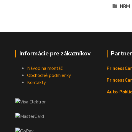
NRM
Informácie pre zákazníkov
Partne
Návod na montáž
PrincessCar
Obchodné podmienky
PrincessCar
Kontakty
Auto-Poklic