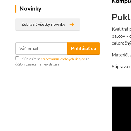
Komple
Novinky
Pukl
Zobraziť všetky novinky
Kvalitná 
palcov - 
celoročn
Prihlásiť sa
Materiál
Súhlasím so
spracovaním osobných údajov
za
účelom zasielania newslettera.
Súprava o