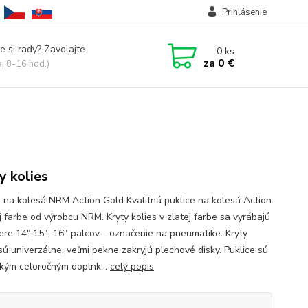
Prihlásenie
e si rady? Zavolajte.
0
ks
za
0 €
a, 8-16 hod.)
y kolies
e na kolesá NRM Action Gold Kvalitná puklice na kolesá Action
j farbe od výrobcu NRM. Kryty kolies v zlatej farbe sa vyrábajú
ere 14",15", 16" palcov - označenie na pneumatike. Kryty
sú univerzálne, veľmi pekne zakryjú plechové disky. Puklice sú
ckým celoročným doplnk...
celý popis