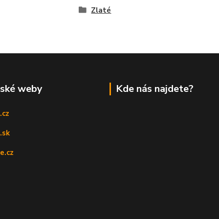
Zlaté
rské weby
Kde nás najdete?
.cz
.sk
e.cz