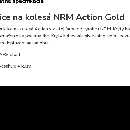
tné špecifikácie
ice na kolesá NRM Action Gold
puklice na kolesá Action v zlatej farbe od výrobcu NRM. Kryty kol
označenie na pneumatike. Kryty kolies sú univerzálne, veľmi pekn
ým doplnkom automobilu.
 ABS plast.
bsahuje 4 kusy.