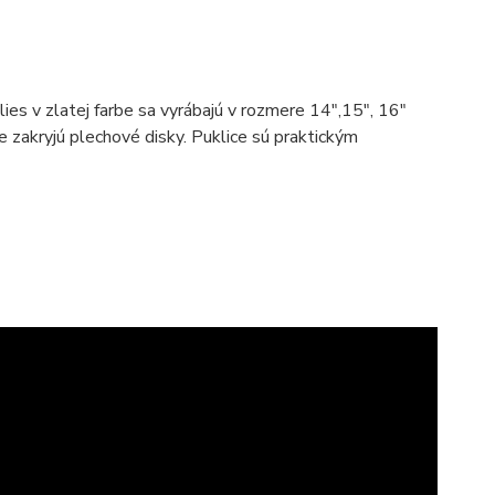
ies v zlatej farbe sa vyrábajú v rozmere 14",15", 16"
e zakryjú plechové disky. Puklice sú praktickým