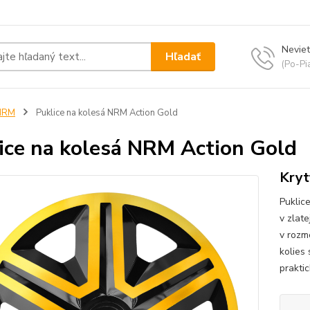
Neviet
Hľadať
(Po-Pi
NRM
Puklice na kolesá NRM Action Gold
ice na kolesá NRM Action Gold
Kryt
Puklic
v zlate
v rozm
kolies 
prakti