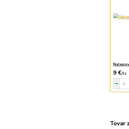
Nalepov
9 €
/
ks
Tovar 