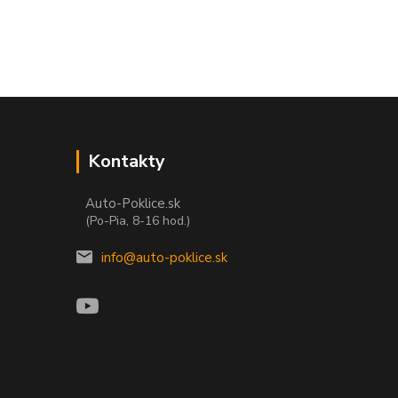
Kontakty
Auto-Poklice.sk
(Po-Pia, 8-16 hod.)
info@auto-poklice.sk