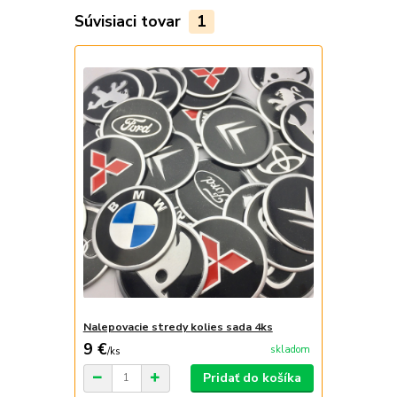
Súvisiaci tovar
1
Nalepovacie stredy kolies sada 4ks
9 €
skladom
/
ks
Pridať do košíka