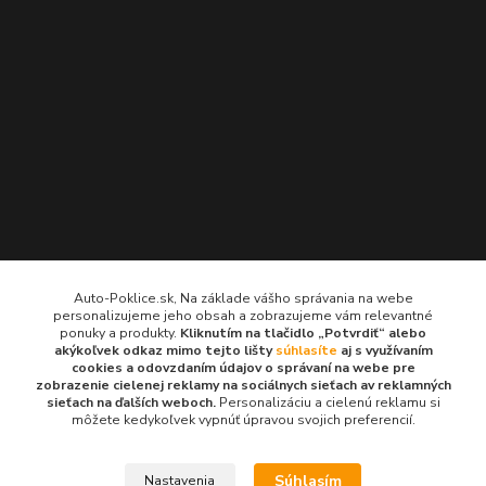
Kontakty
Auto-Poklice.sk, Na základe vášho správania na webe
personalizujeme jeho obsah a zobrazujeme vám relevantné
Auto-Poklice.sk
ponuky a produkty.
Kliknutím na tlačidlo „Potvrdiť“ alebo
(Po-Pia, 8-16 hod.)
akýkoľvek odkaz mimo tejto lišty
súhlasíte
aj s využívaním
cookies a odovzdaním údajov o správaní na webe pre
zobrazenie cielenej reklamy na sociálnych sieťach av reklamných
info@auto-poklice.sk
sieťach na ďalších weboch.
Personalizáciu a cielenú reklamu si
môžete kedykoľvek vypnúť úpravou svojich preferencií.
Súhlasím
Nastavenia