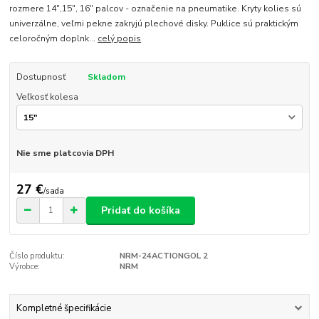
rozmere 14",15", 16" palcov - označenie na pneumatike. Kryty kolies sú
univerzálne, veľmi pekne zakryjú plechové disky. Puklice sú praktickým
celoročným doplnk...
celý popis
Dostupnosť
Skladom
Veľkosť kolesa
Nie sme platcovia DPH
27 €
/
sada
Pridať do košíka
Číslo produktu:
NRM-24ACTIONGOL 2
Výrobce:
NRM
Kompletné špecifikácie