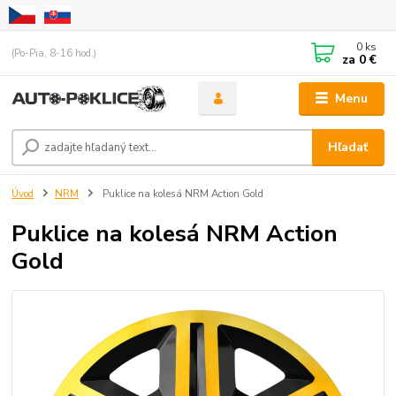
0
ks
(Po-Pia, 8-16 hod.)
za
0 €
Menu
Hľadať
Úvod
NRM
Puklice na kolesá NRM Action Gold
Puklice na kolesá NRM Action
Gold