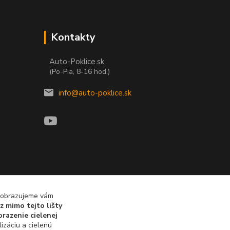
Kontakty
Auto-Poklice.sk
(Po-Pia, 8-16 hod.)
info@auto-poklice.sk
 zobrazujeme vám
z mimo tejto lišty
razenie cielenej
izáciu a cielenú