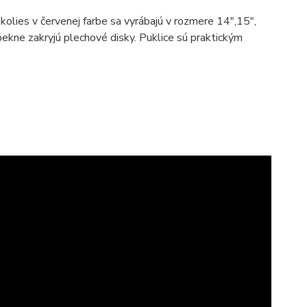
kolies v červenej farbe sa vyrábajú v rozmere 14",15",
pekne zakryjú plechové disky. Puklice sú praktickým