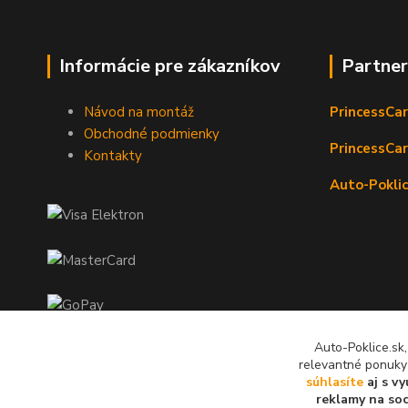
Informácie pre zákazníkov
Partne
Návod na montáž
PrincessCar
Obchodné podmienky
PrincessCar
Kontakty
Auto-Poklic
Auto-Poklice.sk
relevantné ponuky
súhlasíte
aj s v
reklamy na soc