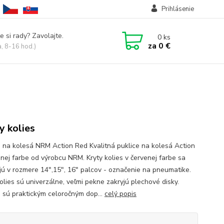
Prihlásenie
e si rady? Zavolajte.
0
ks
za
0 €
a, 8-16 hod.)
y kolies
e na kolesá NRM Action Red Kvalitná puklice na kolesá Action
enej farbe od výrobcu NRM. Kryty kolies v červenej farbe sa
jú v rozmere 14",15", 16" palcov - označenie na pneumatike.
olies sú univerzálne, veľmi pekne zakryjú plechové disky.
e sú praktickým celoročným dop...
celý popis