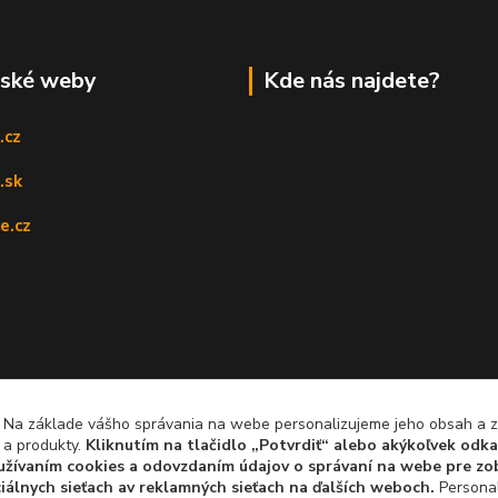
rské weby
Kde nás najdete?
.cz
.sk
e.cz
, Na základe vášho správania na webe personalizujeme jeho obsah a
 a produkty.
Kliknutím na tlačidlo „Potvrdiť“ alebo akýkoľvek odka
yužívaním cookies a odovzdaním údajov o správaní na webe pre zob
iálnych sieťach av reklamných sieťach na ďalších weboch.
Personal