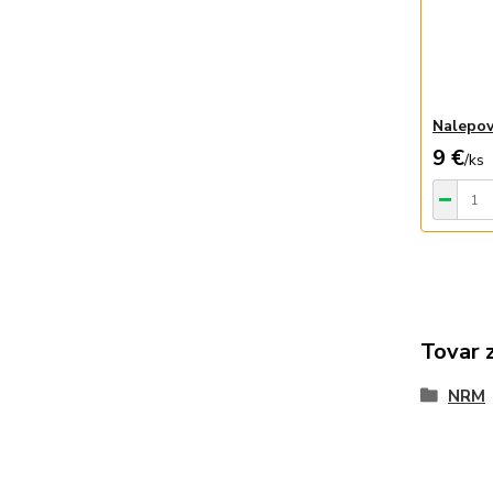
Nalepov
9 €
/
ks
Tovar 
NRM