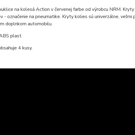
puklice na kolesá Action v červenej farbe od výrobcu NRM. Kryty 
v - označenie na pneumatike. Kryty kolies sú univerzálne, veľmi 
ým doplnkom automobilu.
 ABS plast.
bsahuje 4 kusy.