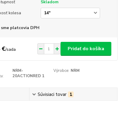
tupnosť
Skladom
kosť kolesa
 sme platcovia DPH
 €
Pridať do košíka
/
sada
NRM-
Výrobce:
NRM
u:
20ACTIONRED 1
Súvisiaci tovar
1