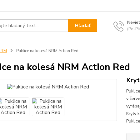
Neviet
Hľadať
(Po-Pi
NRM
Puklice na kolesá NRM Action Red
ice na kolesá NRM Action Red
Kryt
Puklic
v červ
vyrába
Kryty k
Puklic