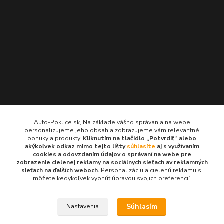
Kontakty
Auto-Poklice.sk, Na základe vášho správania na webe
personalizujeme jeho obsah a zobrazujeme vám relevantné
Auto-Poklice.sk
ponuky a produkty.
Kliknutím na tlačidlo „Potvrdiť“ alebo
(Po-Pia, 8-16 hod.)
akýkoľvek odkaz mimo tejto lišty
súhlasíte
aj s využívaním
cookies a odovzdaním údajov o správaní na webe pre
zobrazenie cielenej reklamy na sociálnych sieťach av reklamných
info@auto-poklice.sk
sieťach na ďalších weboch.
Personalizáciu a cielenú reklamu si
môžete kedykoľvek vypnúť úpravou svojich preferencií.
Súhlasím
Nastavenia