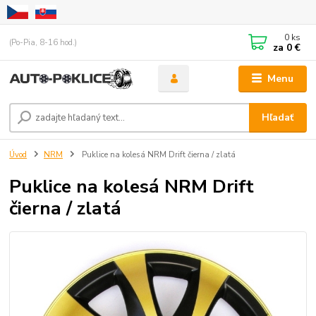
0
ks
(Po-Pia, 8-16 hod.)
za
0 €
Menu
Hľadať
Úvod
NRM
Puklice na kolesá NRM Drift čierna / zlatá
Puklice na kolesá NRM Drift
čierna / zlatá