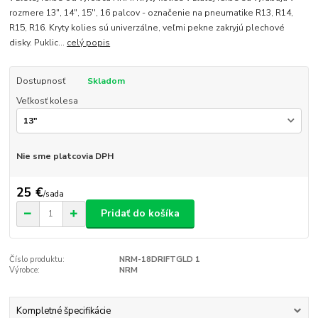
rozmere 13", 14", 15'', 16 palcov - označenie na pneumatike R13, R14,
R15, R16. Kryty kolies sú univerzálne, veľmi pekne zakryjú plechové
disky. Puklic...
celý popis
Dostupnosť
Skladom
Veľkosť kolesa
Nie sme platcovia DPH
25 €
/
sada
Pridať do košíka
Číslo produktu:
NRM-18DRIFTGLD 1
Výrobce:
NRM
Kompletné špecifikácie