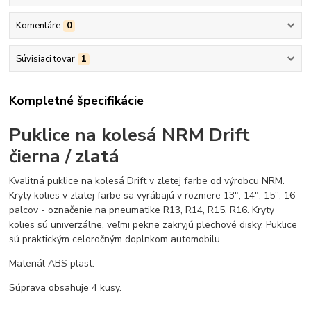
Komentáre
0
Súvisiaci tovar
1
Kompletné špecifikácie
Puklice na kolesá NRM Drift
čierna / zlatá
Kvalitná puklice na kolesá Drift v zletej farbe od výrobcu NRM.
Kryty kolies v zlatej farbe sa vyrábajú v rozmere 13", 14", 15'', 16
palcov - označenie na pneumatike R13, R14, R15, R16. Kryty
kolies sú univerzálne, veľmi pekne zakryjú plechové disky. Puklice
sú praktickým celoročným doplnkom automobilu.
Materiál ABS plast.
Súprava obsahuje 4 kusy.