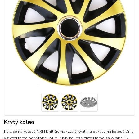
Kryty kolies
Puklice na kolesá NRM Drift čierna / zlatá Kvalitná puklice na kolesá Drift
v zletej farbe od výrobcu NRM. Kryty kolies v zlatej farbe sa vyrábajú v