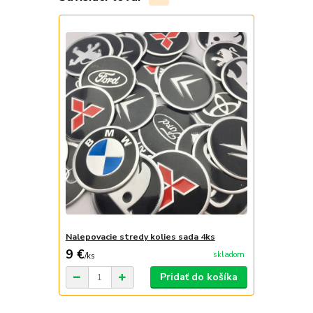
Nalepovacie stredy kolies sada 4ks
9 €
skladom
/
ks
Pridať do košíka