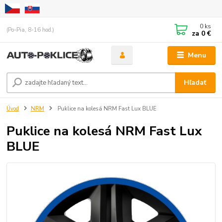
0
ks
(Po-Pia, 8-16 hod.)
za
0 €
Menu
Hľadať
Úvod
NRM
Puklice na kolesá NRM Fast Lux BLUE
Puklice na kolesá NRM Fast Lux
BLUE