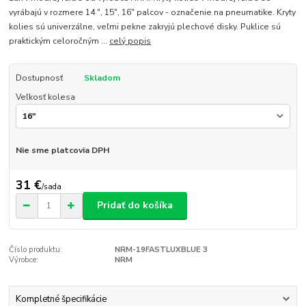
vyrábajú v rozmere 14 ", 15", 16" palcov - označenie na pneumatike. Kryty
kolies sú univerzálne, veľmi pekne zakryjú plechové disky. Puklice sú
praktickým celoročným ...
celý popis
Dostupnosť
Skladom
Veľkosť kolesa
Nie sme platcovia DPH
31 €
/
sada
Pridať do košíka
Číslo produktu:
NRM-19FASTLUXBLUE 3
Výrobce:
NRM
Kompletné špecifikácie