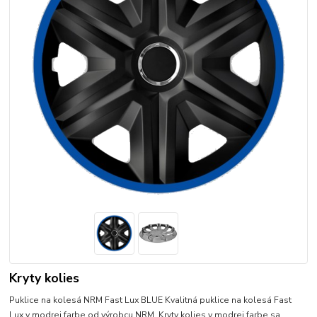
Kryty kolies
Puklice na kolesá NRM Fast Lux BLUE Kvalitná puklice na kolesá Fast
Lux v modrej farbe od výrobcu NRM. Kryty kolies v modrej farbe sa