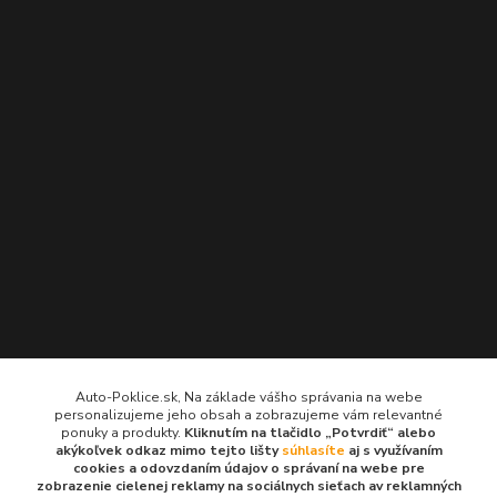
Kontakty
Auto-Poklice.sk, Na základe vášho správania na webe
personalizujeme jeho obsah a zobrazujeme vám relevantné
Auto-Poklice.sk
ponuky a produkty.
Kliknutím na tlačidlo „Potvrdiť“ alebo
(Po-Pia, 8-16 hod.)
akýkoľvek odkaz mimo tejto lišty
súhlasíte
aj s využívaním
cookies a odovzdaním údajov o správaní na webe pre
zobrazenie cielenej reklamy na sociálnych sieťach av reklamných
info@auto-poklice.sk