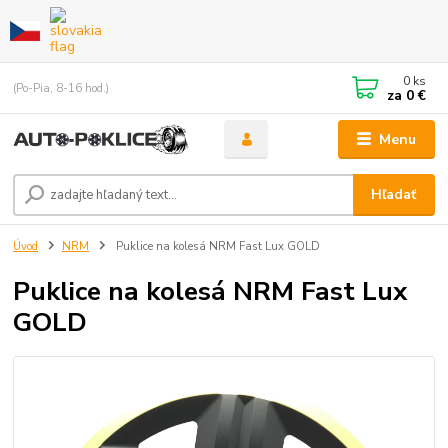
0
ks
(Po-Pia, 8-16 hod.)
za
0 €
Menu
Hľadať
Úvod
NRM
Puklice na kolesá NRM Fast Lux GOLD
Puklice na kolesá NRM Fast Lux
GOLD