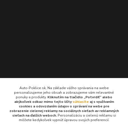
Kontakty
Auto-Poklice.sk, Na základe vášho správania na webe
personalizujeme jeho obsah a zobrazujeme vám relevantné
Auto-Poklice.sk
ponuky a produkty.
Kliknutím na tlačidlo „Potvrdiť“ alebo
(Po-Pia, 8-16 hod.)
akýkoľvek odkaz mimo tejto lišty
súhlasíte
aj s využívaním
cookies a odovzdaním údajov o správaní na webe pre
zobrazenie cielenej reklamy na sociálnych sieťach av reklamných
info@auto-poklice.sk
sieťach na ďalších weboch.
Personalizáciu a cielenú reklamu si
môžete kedykoľvek vypnúť úpravou svojich preferencií.