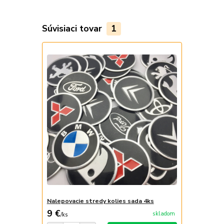
Súvisiaci tovar
1
Nalepovacie stredy kolies sada 4ks
9 €
skladom
/
ks