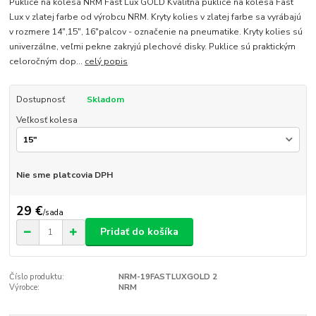
Puklice na kolesá NRM Fast Lux GOLD Kvalitná puklice na kolesá Fast
Lux v zlatej farbe od výrobcu NRM. Kryty kolies v zlatej farbe sa vyrábajú
v rozmere 14",15", 16"palcov - označenie na pneumatike. Kryty kolies sú
univerzálne, veľmi pekne zakryjú plechové disky. Puklice sú praktickým
celoročným dop...
celý popis
Dostupnosť
Skladom
Veľkosť kolesa
Nie sme platcovia DPH
29 €
/
sada
Pridať do košíka
Číslo produktu:
NRM-19FASTLUXGOLD 2
Výrobce:
NRM