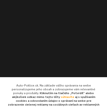
Kontakty
Auto-Poklice.sk, Na základe vášho správania na webe
personalizujeme jeho obsah a zobrazujeme vám relevantné
Auto-Poklice.sk
ponuky a produkty.
Kliknutím na tlačidlo „Potvrdiť“ alebo
(Po-Pia, 8-16 hod.)
akýkoľvek odkaz mimo tejto lišty
súhlasíte
aj s využívaním
cookies a odovzdaním údajov o správaní na webe pre
zobrazenie cielenej reklamy na sociálnych sieťach av reklamných
info@auto-poklice.sk