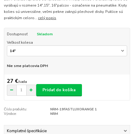
vyrábajú v rozmere 14",15", 16"palcov - označenie na pneumatike. Kryty
kolies sú univerzálne, veľmi pekne zakryjú plechové disky. Puklice sú
praktickým celoro...
celý popis
Dostupnosť
Skladom
Veľkosť kolesa
Nie sme platcovia DPH
27 €
/
sada
Pridať do košíka
Číslo produktu:
NRM-19FASTLUXORANGE 1
Výrobce:
NRM
Kompletné špecifikácie