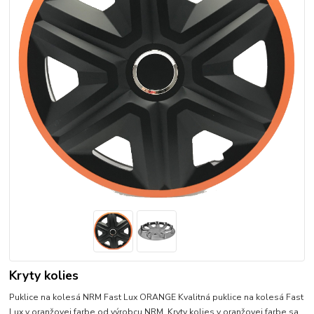
Kryty kolies
Puklice na kolesá NRM Fast Lux ORANGE Kvalitná puklice na kolesá Fast
Lux v oranžovej farbe od výrobcu NRM. Kryty kolies v oranžovej farbe sa