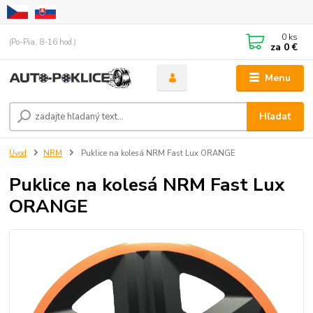
0
ks
(Po-Pia, 8-16 hod.)
za
0 €
Menu
Hľadať
Úvod
NRM
Puklice na kolesá NRM Fast Lux ORANGE
Puklice na kolesá NRM Fast Lux
ORANGE