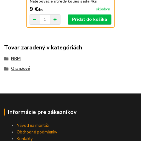
Nalepovacie stredy kolies sada 4ks
9 €
skladom
/
ks
Pridať do košíka
Tovar zaradený v kategóriách
NRM
Oranžové
Informácie pre zákazníkov
Návod na montáž
Obchodné podmienky
Kontakty