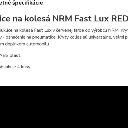
tné špecifikácie
ice na kolesá NRM Fast Lux RE
puklice na kolesá Fast Lux v červenej farbe od výrobcu NRM. Kryt
 - označenie na pneumatike. Kryty kolies sú univerzálne, veľmi p
ým doplnkom automobilu.
 ABS plast.
bsahuje 4 kusy.