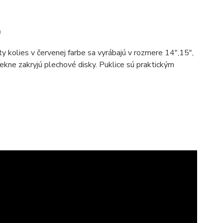
D
y kolies v červenej farbe sa vyrábajú v rozmere 14",15",
ekne zakryjú plechové disky. Puklice sú praktickým