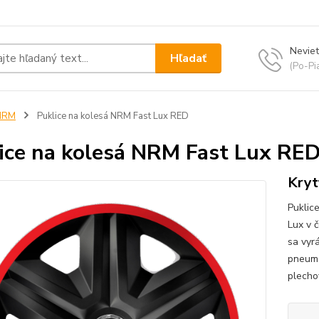
Neviet
Hľadať
(Po-Pi
NRM
Puklice na kolesá NRM Fast Lux RED
ice na kolesá NRM Fast Lux RE
Kryt
Puklic
Lux v 
sa vyr
pneuma
plecho