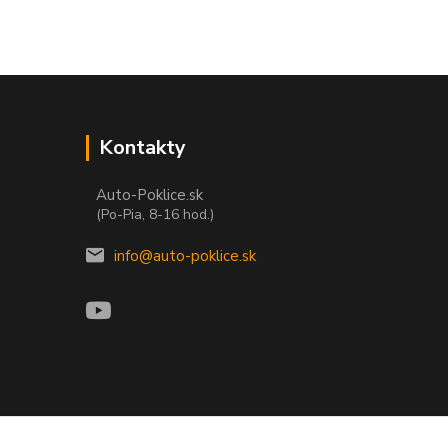
Kontakty
Auto-Poklice.sk
(Po-Pia, 8-16 hod.)
info@auto-poklice.sk