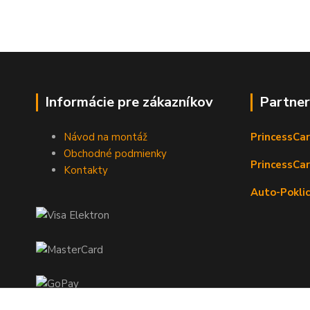
Informácie pre zákazníkov
Partne
Návod na montáž
PrincessCar
Obchodné podmienky
PrincessCar
Kontakty
Auto-Poklic