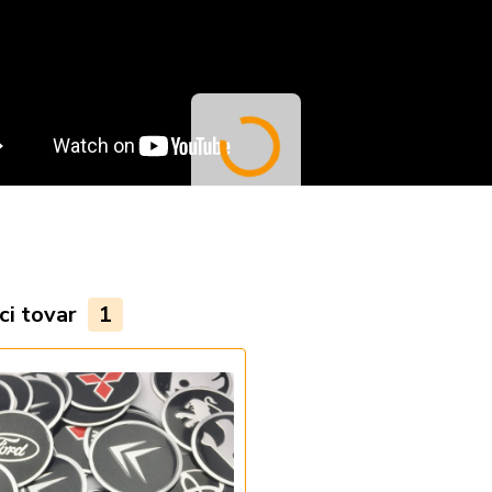
ci tovar
1