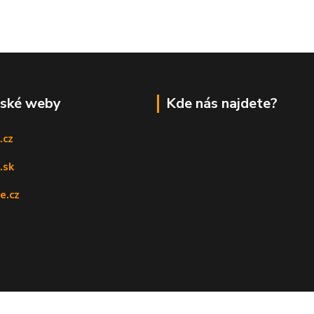
rské weby
Kde nás najdete?
.cz
.sk
e.cz