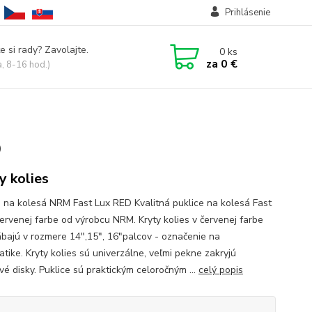
Prihlásenie
e si rady? Zavolajte.
0
ks
za
0 €
a, 8-16 hod.)
D
y kolies
e na kolesá NRM Fast Lux RED Kvalitná puklice na kolesá Fast
červenej farbe od výrobcu NRM. Kryty kolies v červenej farbe
ábajú v rozmere 14",15", 16"palcov - označenie na
tike. Kryty kolies sú univerzálne, veľmi pekne zakryjú
vé disky. Puklice sú praktickým celoročným ...
celý popis