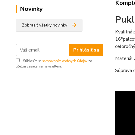
Komple
Novinky
Pukl
Zobraziť všetky novinky
Kvalitná 
16"palcov
celoročn
Prihlásiť sa
Materiál
Súhlasím so
spracovaním osobných údajov
za
účelom zasielania newslettera.
Súprava o