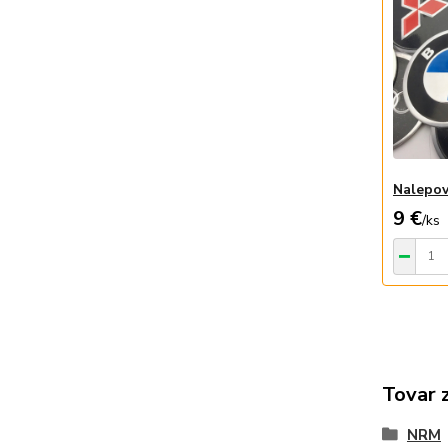
Nalepov
9 €
/
ks
Tovar 
NRM