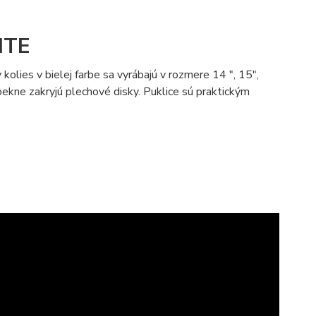
ITE
olies v bielej farbe sa vyrábajú v rozmere 14 ", 15",
pekne zakryjú plechové disky. Puklice sú praktickým