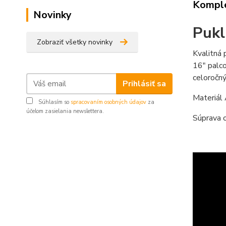
Komple
Novinky
Pukl
Zobraziť všetky novinky
Kvalitná 
16" palco
celoročn
Prihlásiť sa
Materiál
Súhlasím so
spracovaním osobných údajov
za
účelom zasielania newslettera.
Súprava o