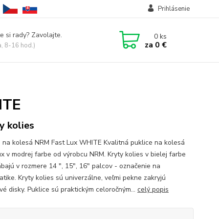
Prihlásenie
e si rady? Zavolajte.
0
ks
za
0 €
a, 8-16 hod.)
ITE
y kolies
e na kolesá NRM Fast Lux WHITE Kvalitná puklice na kolesá
ux v modrej farbe od výrobcu NRM. Kryty kolies v bielej farbe
ábajú v rozmere 14 ", 15", 16" palcov - označenie na
tike. Kryty kolies sú univerzálne, veľmi pekne zakryjú
vé disky. Puklice sú praktickým celoročným...
celý popis