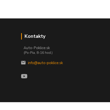
Kontakty
Auto-Poklice.sk
(Po-Pia, 8-16 hod.)
info@auto-poklice.sk