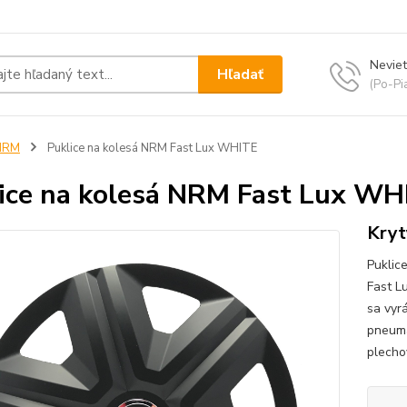
Neviet
Hľadať
(Po-Pi
NRM
Puklice na kolesá NRM Fast Lux WHITE
ice na kolesá NRM Fast Lux WH
Kryt
Puklic
Fast L
sa vyr
pneuma
plecho