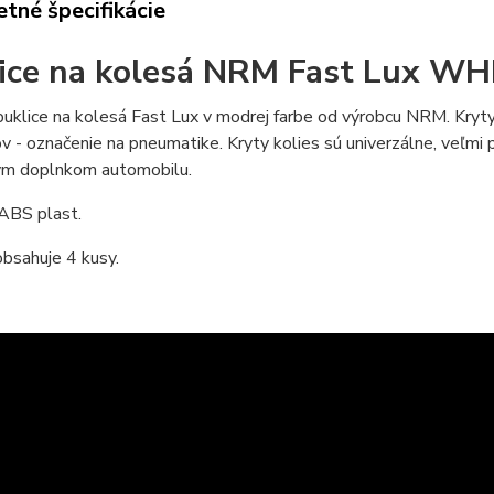
tné špecifikácie
ice na kolesá NRM Fast Lux WH
puklice na kolesá Fast Lux v modrej farbe od výrobcu NRM. Kryty k
v - označenie na pneumatike. Kryty kolies sú univerzálne, veľmi 
ým doplnkom automobilu.
 ABS plast.
bsahuje 4 kusy.