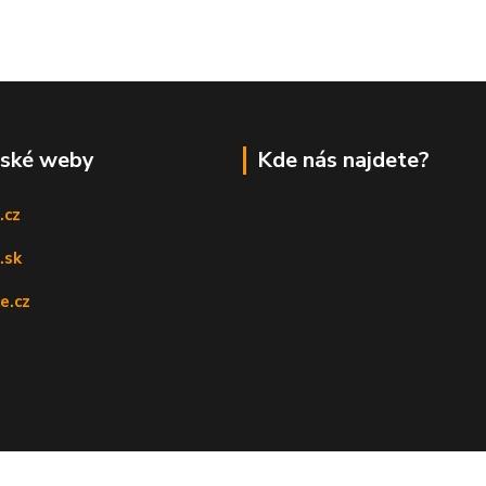
rské weby
Kde nás najdete?
.cz
.sk
e.cz