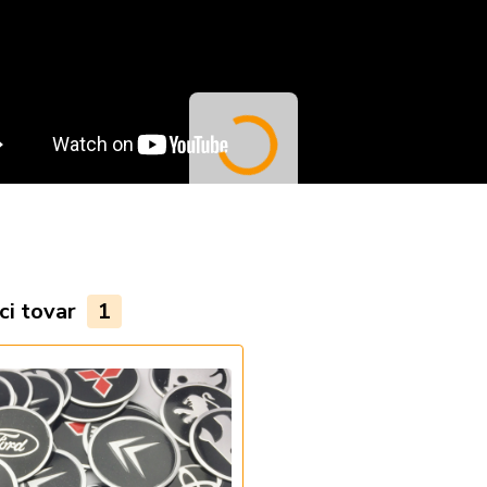
ci tovar
1