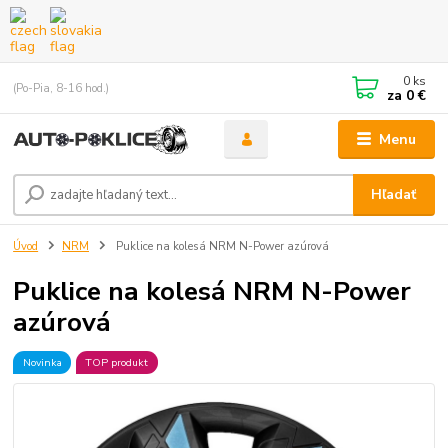
0
ks
(Po-Pia, 8-16 hod.)
za
0 €
Menu
Hľadať
Úvod
NRM
Puklice na kolesá NRM N-Power azúrová
Puklice na kolesá NRM N-Power
azúrová
Novinka
TOP produkt