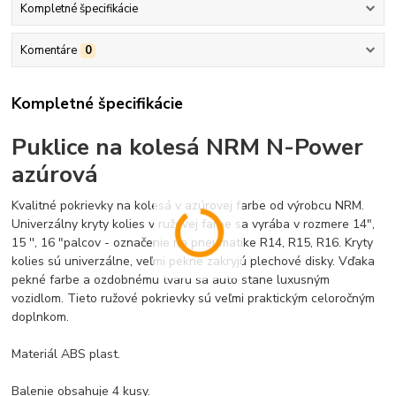
Kompletné špecifikácie
Komentáre
0
Kompletné špecifikácie
Puklice na kolesá NRM N-Power
azúrová
Kvalitné pokrievky na kolesá v azúrovej farbe od výrobcu NRM.
Univerzálny kryty kolies v ružovej farbe sa vyrába v rozmere 14",
15 '', 16 "palcov - označenie na pneumatike R14, R15, R16. Kryty
kolies sú univerzálne, veľmi pekne zakryjú plechové disky. Vďaka
pekné farbe a ozdobnému tvaru sa auto stane luxusným
vozidlom. Tieto ružové pokrievky sú veľmi praktickým celoročným
doplnkom.
Materiál ABS plast.
Balenie obsahuje 4
kusy
.