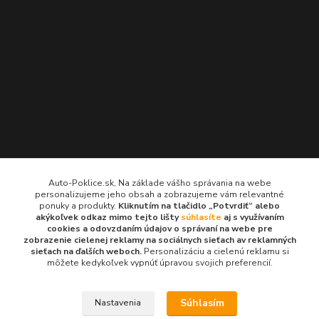
Kontakty
Auto-Poklice.sk, Na základe vášho správania na webe
personalizujeme jeho obsah a zobrazujeme vám relevantné
Auto-Poklice.sk
ponuky a produkty.
Kliknutím na tlačidlo „Potvrdiť“ alebo
(Po-Pia, 8-16 hod.)
akýkoľvek odkaz mimo tejto lišty
súhlasíte
aj s využívaním
cookies a odovzdaním údajov o správaní na webe pre
zobrazenie cielenej reklamy na sociálnych sieťach av reklamných
info@auto-poklice.sk
sieťach na ďalších weboch.
Personalizáciu a cielenú reklamu si
môžete kedykoľvek vypnúť úpravou svojich preferencií.
Súhlasím
Nastavenia