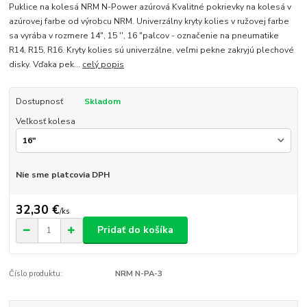
Puklice na kolesá NRM N-Power azúrová Kvalitné pokrievky na kolesá v
azúrovej farbe od výrobcu NRM. Univerzálny kryty kolies v ružovej farbe
sa vyrába v rozmere 14", 15 '', 16 "palcov - označenie na pneumatike
R14, R15, R16. Kryty kolies sú univerzálne, veľmi pekne zakryjú plechové
disky. Vďaka pek...
celý popis
Dostupnosť
Skladom
Veľkosť kolesa
Nie sme platcovia DPH
32,30 €
/
ks
Pridať do košíka
Číslo produktu:
NRM N-PA-3