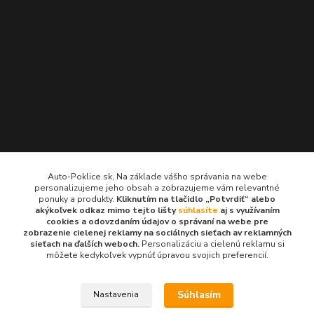
Kontakty
Auto-Poklice.sk, Na základe vášho správania na webe
personalizujeme jeho obsah a zobrazujeme vám relevantné
Auto-Poklice.sk
ponuky a produkty.
Kliknutím na tlačidlo „Potvrdiť“ alebo
(Po-Pia, 8-16 hod.)
akýkoľvek odkaz mimo tejto lišty
súhlasíte
aj s využívaním
cookies a odovzdaním údajov o správaní na webe pre
zobrazenie cielenej reklamy na sociálnych sieťach av reklamných
info@auto-poklice.sk
sieťach na ďalších weboch.
Personalizáciu a cielenú reklamu si
môžete kedykoľvek vypnúť úpravou svojich preferencií.
Súhlasím
Nastavenia