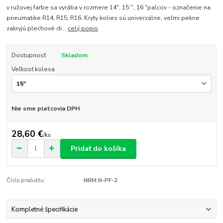
v ružovej farbe sa vyrába v rozmere 14", 15 '', 16 "palcov - označenie na
pneumatike R14, R15, R16. Kryty kolies sú univerzálne, veľmi pekne
zakryjú plechové di...
celý popis
Dostupnosť
Skladom
Veľkosť kolesa
Nie sme platcovia DPH
28,60 €
/
ks
Pridať do košíka
Číslo produktu:
NRM N-PF-2
Kompletné špecifikácie