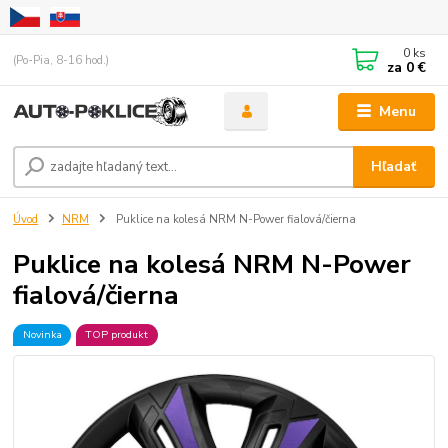
0
ks
(Po-Pia, 8-16 hod.)
za
0 €
Menu
Hľadať
Úvod
NRM
Puklice na kolesá NRM N-Power fialová/čierna
Puklice na kolesá NRM N-Power
fialová/čierna
Novinka
TOP produkt