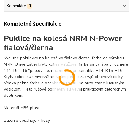
Komentáre
0
Kompletné špecifikácie
Puklice na kolesá NRM N-Power
fialová/čierna
Kvalitné pokrievky na kolesá vo fialovo čiernej farbe od výrobcu
NRM. Univerzálny kryty kolies v ružovej farbe sa vyrába v rozmere
14", 15 '', 16 "palcov - označenie na pneumatike R14, R15, R16.
Kryty kolies sú univerzálne, veľmi pekne zakryjú plechové disky.
Vďaka pekné farbe a ozdobnému tvaru sa auto stane luxusným
vozidlom. Tieto ružové pokrievky sú veľmi praktickým celoročným
doplnkom.
Materiál ABS plast.
Balenie obsahuje 4
kusy
.