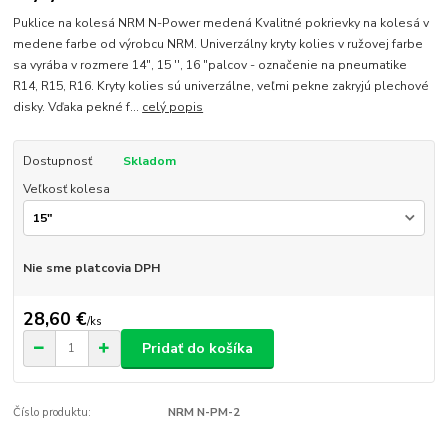
Puklice na kolesá NRM N-Power medená Kvalitné pokrievky na kolesá v
medene farbe od výrobcu NRM. Univerzálny kryty kolies v ružovej farbe
sa vyrába v rozmere 14", 15 '', 16 "palcov - označenie na pneumatike
R14, R15, R16. Kryty kolies sú univerzálne, veľmi pekne zakryjú plechové
disky. Vďaka pekné f...
celý popis
Dostupnosť
Skladom
Veľkosť kolesa
Nie sme platcovia DPH
28,60 €
/
ks
Pridať do košíka
Číslo produktu:
NRM N-PM-2