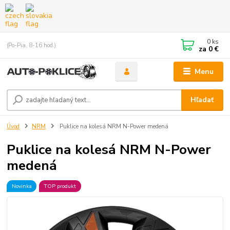
0
ks
(Po-Pia, 8-16 hod.)
za
0 €
Menu
Hľadať
Úvod
NRM
Puklice na kolesá NRM N-Power medená
Puklice na kolesá NRM N-Power
medená
Novinka
TOP produkt