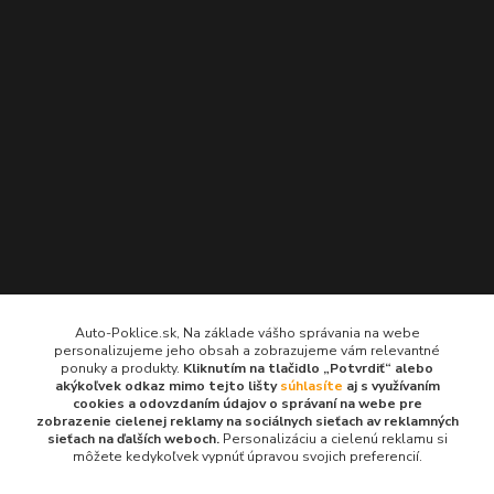
Kontakty
Auto-Poklice.sk, Na základe vášho správania na webe
personalizujeme jeho obsah a zobrazujeme vám relevantné
Auto-Poklice.sk
ponuky a produkty.
Kliknutím na tlačidlo „Potvrdiť“ alebo
(Po-Pia, 8-16 hod.)
akýkoľvek odkaz mimo tejto lišty
súhlasíte
aj s využívaním
cookies a odovzdaním údajov o správaní na webe pre
zobrazenie cielenej reklamy na sociálnych sieťach av reklamných
info@auto-poklice.sk
sieťach na ďalších weboch.
Personalizáciu a cielenú reklamu si
môžete kedykoľvek vypnúť úpravou svojich preferencií.