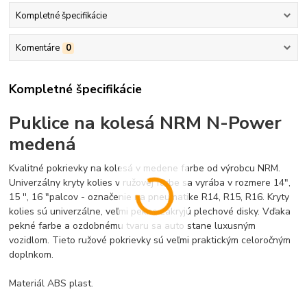
Kompletné špecifikácie
Komentáre
0
Kompletné špecifikácie
Puklice na kolesá NRM N-Power
medená
Kvalitné pokrievky na kolesá v medene farbe od výrobcu NRM.
Univerzálny kryty kolies v ružovej farbe sa vyrába v rozmere 14",
15 '', 16 "palcov - označenie na pneumatike R14, R15, R16. Kryty
kolies sú univerzálne, veľmi pekne zakryjú plechové disky. Vďaka
pekné farbe a ozdobnému tvaru sa auto stane luxusným
vozidlom. Tieto ružové pokrievky sú veľmi praktickým celoročným
doplnkom.
Materiál ABS plast.