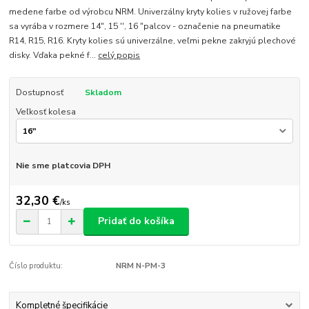
medene farbe od výrobcu NRM. Univerzálny kryty kolies v ružovej farbe
sa vyrába v rozmere 14", 15 '', 16 "palcov - označenie na pneumatike
R14, R15, R16. Kryty kolies sú univerzálne, veľmi pekne zakryjú plechové
disky. Vďaka pekné f...
celý popis
Dostupnosť
Skladom
Veľkosť kolesa
Nie sme platcovia DPH
32,30 €
/
ks
Pridať do košíka
Číslo produktu:
NRM N-PM-3
Kompletné špecifikácie