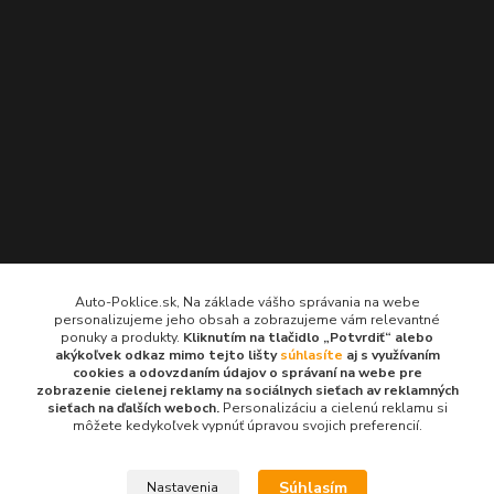
Kontakty
Auto-Poklice.sk, Na základe vášho správania na webe
personalizujeme jeho obsah a zobrazujeme vám relevantné
Auto-Poklice.sk
ponuky a produkty.
Kliknutím na tlačidlo „Potvrdiť“ alebo
(Po-Pia, 8-16 hod.)
akýkoľvek odkaz mimo tejto lišty
súhlasíte
aj s využívaním
cookies a odovzdaním údajov o správaní na webe pre
zobrazenie cielenej reklamy na sociálnych sieťach av reklamných
info@auto-poklice.sk
sieťach na ďalších weboch.
Personalizáciu a cielenú reklamu si
môžete kedykoľvek vypnúť úpravou svojich preferencií.
Súhlasím
Nastavenia