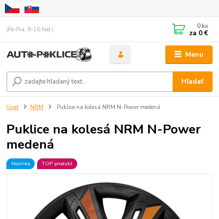
0
ks
(Po-Pia, 8-16 hod.)
za
0 €
Menu
Hľadať
Úvod
NRM
Puklice na kolesá NRM N-Power medená
Puklice na kolesá NRM N-Power
medená
Novinka
TOP produkt