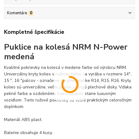
Komentáre
0
Kompletné špecifikácie
Puklice na kolesá NRM N-Power
medená
Kvalitné pokrievky na kolesá v medene farbe od výrobcu NRM.
Univerzálny kryty kolies v ružovej farbe sa vyrába v rozmere 14",
15 '', 16 "palcov - označenie na pneumatike R14, R15, R16. Kryty
kolies sú univerzálne, veľmi pekne zakryjú plechové disky. Vďaka
pekné farbe a ozdobnému tvaru sa auto stane luxusným
vozidlom. Tieto ružové pokrievky sú veľmi praktickým celoročným
doplnkom.
Materiál ABS plast.
Balenie obsahuje 4
kusy
.