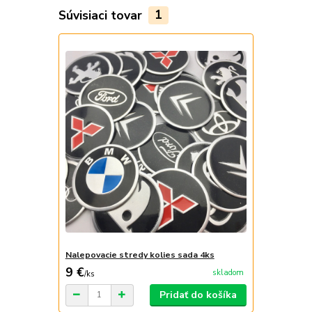
Súvisiaci tovar
1
Nalepovacie stredy kolies sada 4ks
9 €
skladom
/
ks
Pridať do košíka