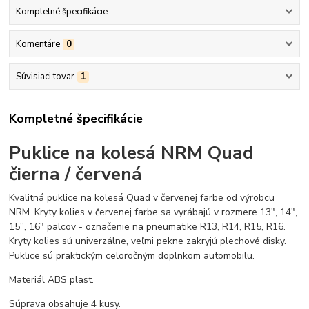
Kompletné špecifikácie
Komentáre
0
Súvisiaci tovar
1
Kompletné špecifikácie
Puklice na kolesá NRM Quad
čierna / červená
Kvalitná puklice na kolesá Quad v červenej farbe od výrobcu
NRM. Kryty kolies v červenej farbe sa vyrábajú v rozmere 13", 14",
15'', 16" palcov - označenie na pneumatike R13, R14, R15, R16.
Kryty kolies sú univerzálne, veľmi pekne zakryjú plechové disky.
Puklice sú praktickým celoročným doplnkom automobilu.
Materiál ABS plast.
Súprava obsahuje 4 kusy.