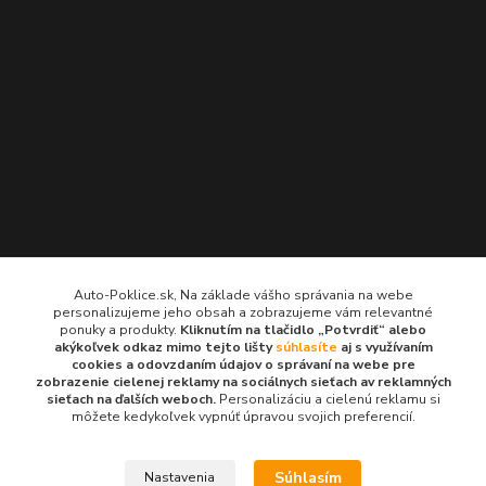
Kontakty
Auto-Poklice.sk, Na základe vášho správania na webe
personalizujeme jeho obsah a zobrazujeme vám relevantné
Auto-Poklice.sk
ponuky a produkty.
Kliknutím na tlačidlo „Potvrdiť“ alebo
(Po-Pia, 8-16 hod.)
akýkoľvek odkaz mimo tejto lišty
súhlasíte
aj s využívaním
cookies a odovzdaním údajov o správaní na webe pre
zobrazenie cielenej reklamy na sociálnych sieťach av reklamných
info@auto-poklice.sk
sieťach na ďalších weboch.
Personalizáciu a cielenú reklamu si
môžete kedykoľvek vypnúť úpravou svojich preferencií.
Súhlasím
Nastavenia