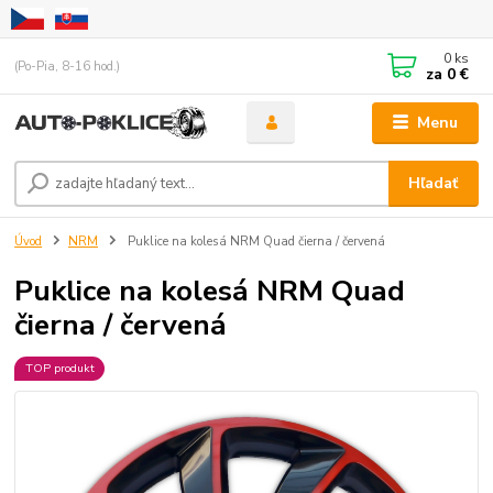
0
ks
(Po-Pia, 8-16 hod.)
za
0 €
Menu
Hľadať
Úvod
NRM
Puklice na kolesá NRM Quad čierna / červená
Puklice na kolesá NRM Quad
čierna / červená
TOP produkt