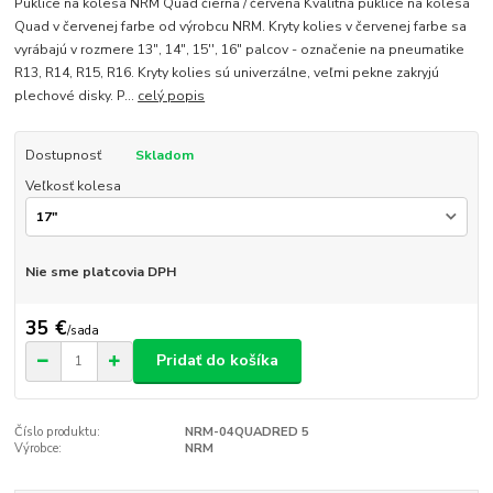
Puklice na kolesá NRM Quad čierna / červená Kvalitná puklice na kolesá
Quad v červenej farbe od výrobcu NRM. Kryty kolies v červenej farbe sa
vyrábajú v rozmere 13", 14", 15'', 16" palcov - označenie na pneumatike
R13, R14, R15, R16. Kryty kolies sú univerzálne, veľmi pekne zakryjú
plechové disky. P...
celý popis
Dostupnosť
Skladom
Veľkosť kolesa
Nie sme platcovia DPH
35 €
/
sada
Pridať do košíka
Číslo produktu:
NRM-04QUADRED 5
Výrobce:
NRM