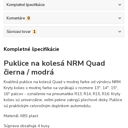
Kompletné špecifikácie
Komentáre
0
Súvisiaci tovar
1
Kompletné špecifikácie
Puklice na kolesá NRM Quad
čierna / modrá
Kvalitná puklice na kolesá Quad v modrej farbe od výrobcu NRM.
Kryty kolies v modrej farbe sa vyrábajú v rozmere 13", 14", 15'',
16" palcov - označenie na pneumatike R13, R14, R15, R16. Kryty
kolies sú univerzálne, veľmi pekne zakryjú plechové disky. Puklice
sú praktickým celoročným doplnkom automobilu.
Materiál ABS plast.
Súprava obsahuje 4 kusy.