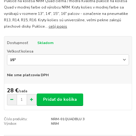
Puklice na kolesá NRM Quad čierna / modrá Kvalitná puklice na kolesá
Quad v modrej farbe od výrobcu NRM. Kryty kolies v modrej farbe sa
vyrábajú v rozmere 13", 14", 15'', 16" palcov - označenie na pneumatike
R13, R14, R15, R16. Kryty kolies sú univerzálne, veľmi pekne zakryjú
plechové disky. Puklice...
celý popis
Dostupnosť
Skladom
Veľkosť kolesa
Nie sme platcovia DPH
28 €
/
sada
Pridať do košíka
Číslo produktu:
NRM-01QUADBLU 3
Výrobce:
NRM