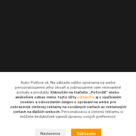
Kontakty
Auto-Poklice.sk, Na základe vášho správania na webe
personalizujeme jeho obsah a zobrazujeme vám relevantné
Auto-Poklice.sk
ponuky a produkty.
Kliknutím na tlačidlo „Potvrdiť“ alebo
(Po-Pia, 8-16 hod.)
akýkoľvek odkaz mimo tejto lišty
súhlasíte
aj s využívaním
cookies a odovzdaním údajov o správaní na webe pre
zobrazenie cielenej reklamy na sociálnych sieťach av reklamných
info@auto-poklice.sk
sieťach na ďalších weboch.
Personalizáciu a cielenú reklamu si
môžete kedykoľvek vypnúť úpravou svojich preferencií.
Súhlasím
Nastavenia