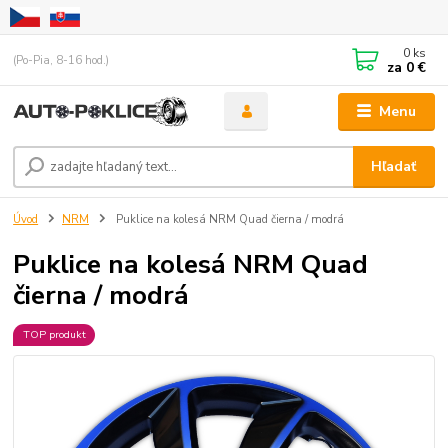
0
ks
(Po-Pia, 8-16 hod.)
za
0 €
Menu
Hľadať
Úvod
NRM
Puklice na kolesá NRM Quad čierna / modrá
Puklice na kolesá NRM Quad
čierna / modrá
TOP produkt