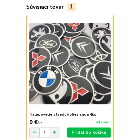
Súvisiaci tovar
1
Nalepovacie stredy kolies sada 4ks
9 €
skladom
/
ks
Pridať do košíka