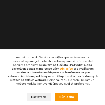
Kontakty
Auto-Poklice.sk, Na základe vášho správania na webe
personalizujeme jeho obsah a zobrazujeme vám relevantné
Auto-Poklice.sk
ponuky a produkty.
Kliknutím na tlačidlo „Potvrdiť“ alebo
(Po-Pia, 8-16 hod.)
akýkoľvek odkaz mimo tejto lišty
súhlasíte
aj s využívaním
cookies a odovzdaním údajov o správaní na webe pre
zobrazenie cielenej reklamy na sociálnych sieťach av reklamných
info@auto-poklice.sk
sieťach na ďalších weboch.
Personalizáciu a cielenú reklamu si
môžete kedykoľvek vypnúť úpravou svojich preferencií.
Súhlasím
Nastavenia