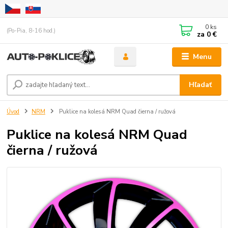
0
ks
(Po-Pia, 8-16 hod.)
za
0 €
Menu
Hľadať
Úvod
NRM
Puklice na kolesá NRM Quad čierna / ružová
Puklice na kolesá NRM Quad
čierna / ružová