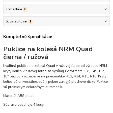
Komentáre
0
Súvisiaci tovar
1
Kompletné špecifikácie
Puklice na kolesá NRM Quad
čierna / ružová
Kvalitná puklice na kolesá Quad v ružovej farbe od výrobcu NRM.
Kryty kolies v ružovej farbe sa vyrábajú v rozmere 13", 14", 15'',
16" palcov - označenie na pneumatike R13, R14, R15, R16. Kryty
kolies sú univerzálne, veľmi pekne zakryjú plechové disky. Puklice
sú praktickým celoročným automobilu.
Materiál ABS plast.
Súprava obsahuje 4 kusy.