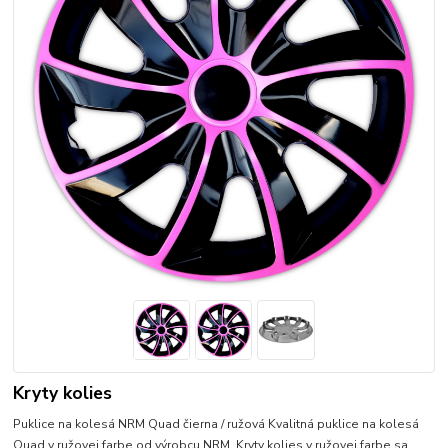
Kryty kolies
Puklice na kolesá NRM Quad čierna / ružová Kvalitná puklice na kolesá
Quad v ružovej farbe od výrobcu NRM. Kryty kolies v ružovej farbe sa