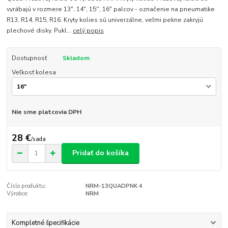
vyrábajú v rozmere 13", 14", 15'', 16" palcov - označenie na pneumatike
R13, R14, R15, R16. Kryty kolies sú univerzálne, veľmi pekne zakryjú
plechové disky. Pukl...
celý popis
Dostupnosť
Skladom
Veľkosť kolesa
Nie sme platcovia DPH
28 €
/
sada
Pridať do košíka
Číslo produktu:
NRM-13QUADPNK 4
Výrobce:
NRM
Kompletné špecifikácie