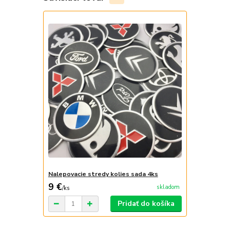
Nalepovacie stredy kolies sada 4ks
9 €
skladom
/
ks
Pridať do košíka