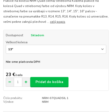
Puklice na kolesá NRM Quad čierna/ strieborná Kvalitná puklice na
kolesá Quad v striebornej farbe od výrobcu NRM. Kryty kolies v
striebornej farbe sa vyrábajú v rozmere 13", 14", 15'', 16" palcov -
označenie na pneumatike R13, R14, R15, R16. Kryty kolies sú univerzálne,
veľmi pekne zakryjú plechové ...
celý popis
Dostupnosť
Skladom
Veľkosť kolesa
Nie sme platcovia DPH
23 €
/
sada
Pridať do košíka
Číslo produktu:
NRM-07QUADSIL 1
Výrobce:
NRM