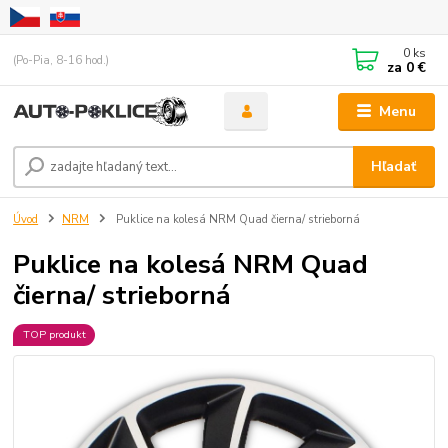
0
ks
(Po-Pia, 8-16 hod.)
za
0 €
Menu
Hľadať
Úvod
NRM
Puklice na kolesá NRM Quad čierna/ strieborná
Puklice na kolesá NRM Quad
čierna/ strieborná
TOP produkt