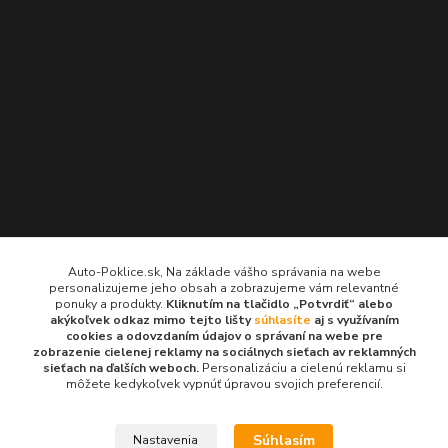
Kontakty
Auto-Poklice.sk, Na základe vášho správania na webe
personalizujeme jeho obsah a zobrazujeme vám relevantné
Auto-Poklice.sk
ponuky a produkty.
Kliknutím na tlačidlo „Potvrdiť“ alebo
(Po-Pia, 8-16 hod.)
akýkoľvek odkaz mimo tejto lišty
súhlasíte
aj s využívaním
cookies a odovzdaním údajov o správaní na webe pre
zobrazenie cielenej reklamy na sociálnych sieťach av reklamných
info@auto-poklice.sk
sieťach na ďalších weboch.
Personalizáciu a cielenú reklamu si
môžete kedykoľvek vypnúť úpravou svojich preferencií.
Súhlasím
Nastavenia