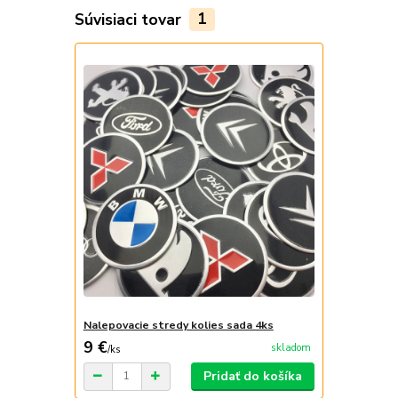
Súvisiaci tovar
1
Nalepovacie stredy kolies sada 4ks
9 €
skladom
/
ks
Pridať do košíka