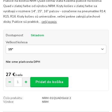
Puklice na kolesá NRM Quad čierna/ zlatá Kvalitná puklice na kolesá
Quad v zlatej farbe od výrobcu NRM. Kryty kolies v zlatej farbe sa
vyrábajú v rozmere 14", 15", 16" palcov - označenie na pneumatike R14,
R15, R16. Kryty kolies sú univerzálne, veľmi pekne zakryjú plechové
disky. Puklice sú praktick...
celý popis
Dostupnosť
Skladom
Veľkosť kolesa
Nie sme platcovia DPH
27 €
/
sada
Pridať do košíka
Číslo produktu:
NRM-01QUADGold 2
Výrobce:
NRM