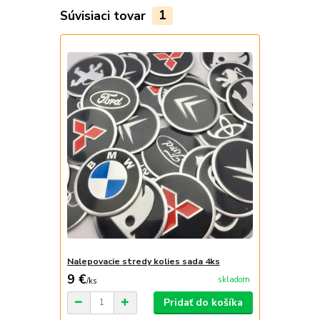
Súvisiaci tovar
1
Nalepovacie stredy kolies sada 4ks
9 €
skladom
/
ks
Pridať do košíka