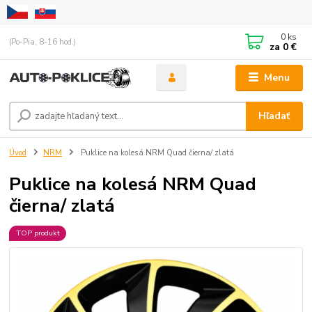
0
ks
(Po-Pia, 8-16 hod.)
za
0 €
Menu
Hľadať
Úvod
NRM
Puklice na kolesá NRM Quad čierna/ zlatá
Puklice na kolesá NRM Quad
čierna/ zlatá
TOP produkt