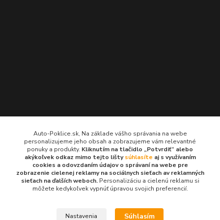
Kontakty
Auto-Poklice.sk, Na základe vášho správania na webe
personalizujeme jeho obsah a zobrazujeme vám relevantné
Auto-Poklice.sk
ponuky a produkty.
Kliknutím na tlačidlo „Potvrdiť“ alebo
(Po-Pia, 8-16 hod.)
akýkoľvek odkaz mimo tejto lišty
súhlasíte
aj s využívaním
cookies a odovzdaním údajov o správaní na webe pre
zobrazenie cielenej reklamy na sociálnych sieťach av reklamných
info@auto-poklice.sk
sieťach na ďalších weboch.
Personalizáciu a cielenú reklamu si
môžete kedykoľvek vypnúť úpravou svojich preferencií.
Súhlasím
Nastavenia