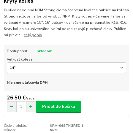
Kryty kolies
Puklice na kolesá NRM Strong čierna / červená Kvalitná puklice na kolesá
Strong v ružovej farbe od výrobcu NRM. Kryty kolies v červenej farbe sa
vyrábajú v rozmere 15'', 16" palcov - označenie na pneumatike R15, R16.
Kryty kolies sú univerzálne, veľmi pekne zakryjú plechové disky. Puklice
sú praktic...
celý popis
Dostupnosť
Skladom
Veľkosť kolesa
Nie sme platcovia DPH
26,50 €
/
sada
Pridať do košíka
Číslo produktu:
NRM-06STNGRED 1
Výrobce:
NRM