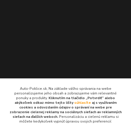
Kontakty
Auto-Poklice.sk, Na základe vášho správania na webe
personalizujeme jeho obsah a zobrazujeme vám relevantné
Auto-Poklice.sk
ponuky a produkty.
Kliknutím na tlačidlo „Potvrdiť“ alebo
(Po-Pia, 8-16 hod.)
akýkoľvek odkaz mimo tejto lišty
súhlasíte
aj s využívaním
cookies a odovzdaním údajov o správaní na webe pre
zobrazenie cielenej reklamy na sociálnych sieťach av reklamných
info@auto-poklice.sk
sieťach na ďalších weboch.
Personalizáciu a cielenú reklamu si
môžete kedykoľvek vypnúť úpravou svojich preferencií.