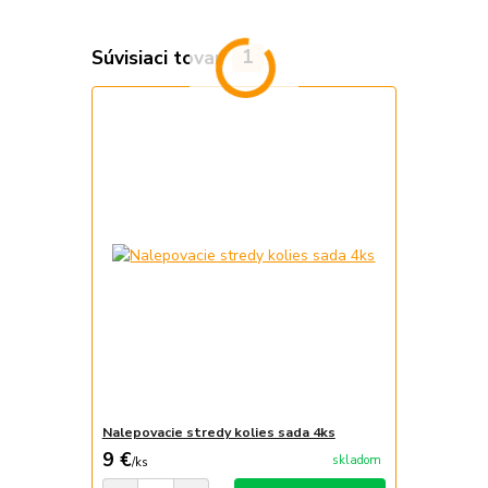
Súvisiaci tovar
1
Nalepovacie stredy kolies sada 4ks
9 €
skladom
/
ks