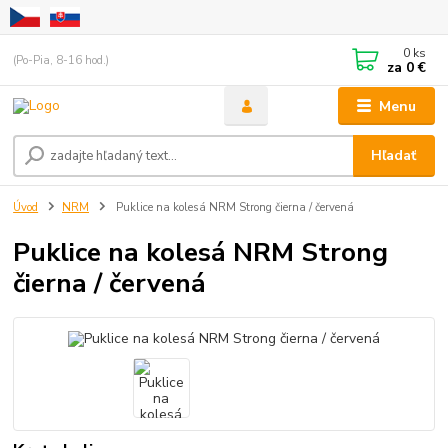
0
ks
(Po-Pia, 8-16 hod.)
za
0 €
Menu
Hľadať
Úvod
NRM
Puklice na kolesá NRM Strong čierna / červená
Puklice na kolesá NRM Strong
čierna / červená