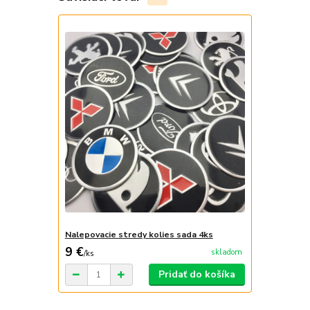
Nalepovacie stredy kolies sada 4ks
9 €
skladom
/
ks
Pridať do košíka