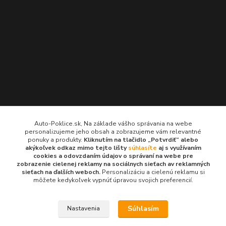
Kontakty
Auto-Poklice.sk, Na základe vášho správania na webe
personalizujeme jeho obsah a zobrazujeme vám relevantné
Auto-Poklice.sk
ponuky a produkty.
Kliknutím na tlačidlo „Potvrdiť“ alebo
(Po-Pia, 8-16 hod.)
akýkoľvek odkaz mimo tejto lišty
súhlasíte
aj s využívaním
cookies a odovzdaním údajov o správaní na webe pre
zobrazenie cielenej reklamy na sociálnych sieťach av reklamných
info@auto-poklice.sk
sieťach na ďalších weboch.
Personalizáciu a cielenú reklamu si
môžete kedykoľvek vypnúť úpravou svojich preferencií.
Súhlasím
Nastavenia