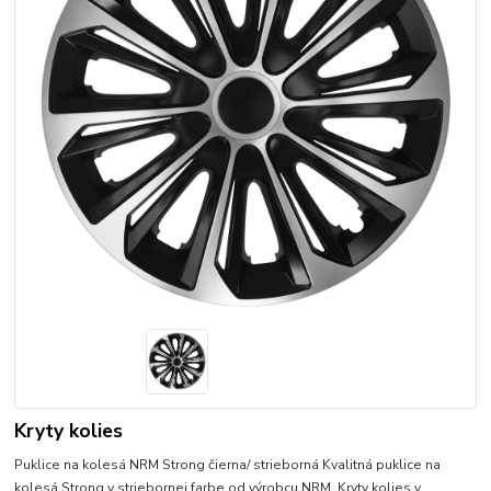
Kryty kolies
Puklice na kolesá NRM Strong čierna/ strieborná Kvalitná puklice na
kolesá Strong v striebornej farbe od výrobcu NRM. Kryty kolies v