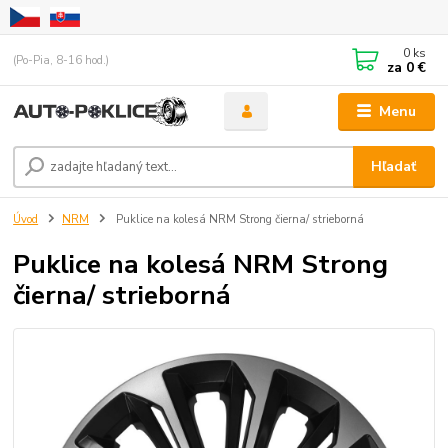
0
ks
(Po-Pia, 8-16 hod.)
za
0 €
Menu
Hľadať
Úvod
NRM
Puklice na kolesá NRM Strong čierna/ strieborná
Puklice na kolesá NRM Strong
čierna/ strieborná