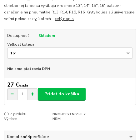
striebornej farbe sa vyrábajú v rozmere 13", 14", 15'', 16" palcov -
označenie na pneumatike R13, R14, R15, R16. Kryty kolies sú univerzálne,
veľmi pekne zakryjú plech...
celý popis
Dostupnosť
Skladom
Veľkosť kolesa
Nie sme platcovia DPH
27 €
/
sada
Pridať do košíka
Číslo produktu:
NRM-09STNGSIL 2
Výrobce:
NRM
Kompletné špecifikácie