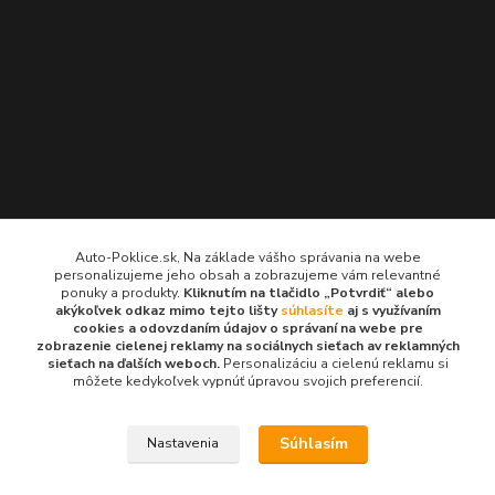
Kontakty
Auto-Poklice.sk, Na základe vášho správania na webe
personalizujeme jeho obsah a zobrazujeme vám relevantné
Auto-Poklice.sk
ponuky a produkty.
Kliknutím na tlačidlo „Potvrdiť“ alebo
(Po-Pia, 8-16 hod.)
akýkoľvek odkaz mimo tejto lišty
súhlasíte
aj s využívaním
cookies a odovzdaním údajov o správaní na webe pre
zobrazenie cielenej reklamy na sociálnych sieťach av reklamných
info@auto-poklice.sk
sieťach na ďalších weboch.
Personalizáciu a cielenú reklamu si
môžete kedykoľvek vypnúť úpravou svojich preferencií.
Súhlasím
Nastavenia