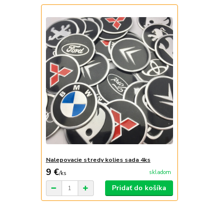
Nalepovacie stredy kolies sada 4ks
9 €
skladom
/
ks
Pridať do košíka