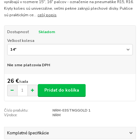
vyrábajú v rozmere 15'', 16" palcov - označenie na pneumatike R15, R16.
Kryty kolies sú univerzálne, veľmi pekne zakryjú plechové disky. Puklice
sú praktickým ce...
celý popis
Dostupnosť
Skladom
Veľkosť kolesa
Nie sme platcovia DPH
26 €
/
sada
Pridať do košíka
Číslo produktu:
NRM-03STNGGOLD 1
Výrobce:
NRM
Kompletné špecifikácie