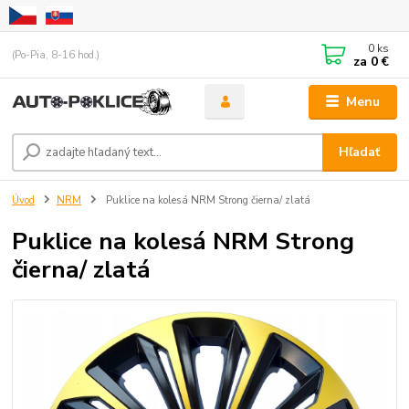
0
ks
(Po-Pia, 8-16 hod.)
za
0 €
Menu
Hľadať
Úvod
NRM
Puklice na kolesá NRM Strong čierna/ zlatá
Puklice na kolesá NRM Strong
čierna/ zlatá