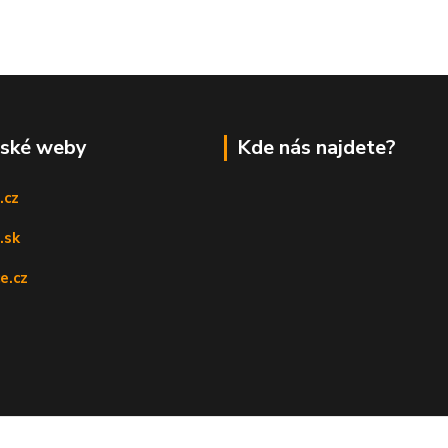
rské weby
Kde nás najdete?
.cz
.sk
e.cz