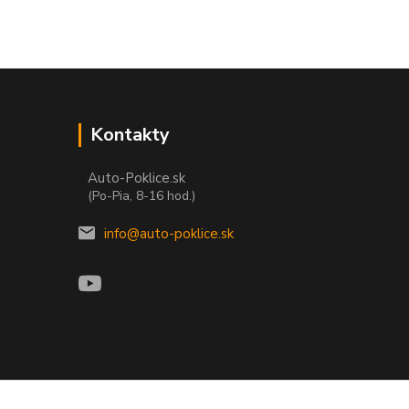
Kontakty
Auto-Poklice.sk
(Po-Pia, 8-16 hod.)
info@auto-poklice.sk