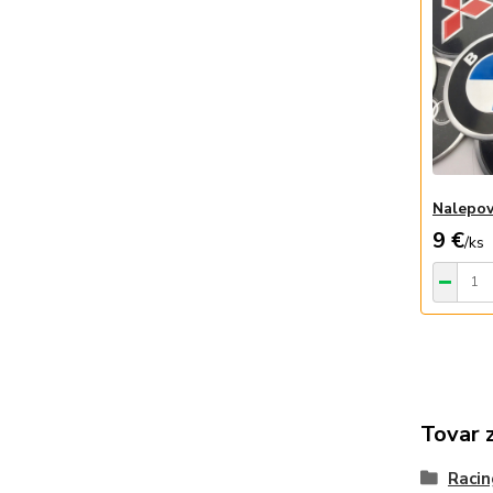
Nalepov
9 €
/
ks
Tovar 
Raci