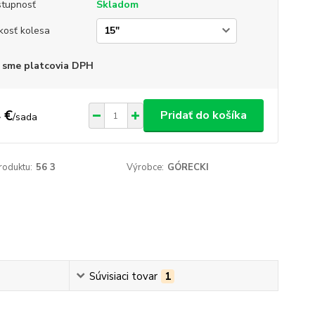
tupnosť
Skladom
kosť kolesa
 sme platcovia DPH
 €
Pridať do košíka
/
sada
roduktu:
56 3
Výrobce:
GÓRECKI
Súvisiaci tovar
1