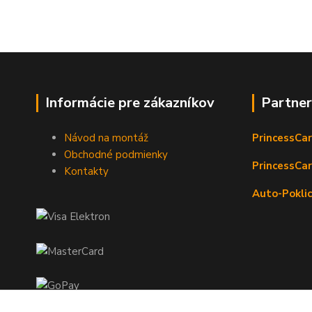
Informácie pre zákazníkov
Partne
Návod na montáž
PrincessCar
Obchodné podmienky
PrincessCar
Kontakty
Auto-Poklic