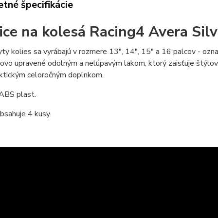
tné špecifikácie
ice na kolesá Racing4 Avera Silv
yty kolies sa vyrábajú v rozmere 13", 14", 15" a 16 palcov - o
ovo upravené odolným a nelúpavým lakom, ktorý zaisťuje štýlový
aktickým celoročným doplnkom.
 ABS plast.
bsahuje 4 kusy.