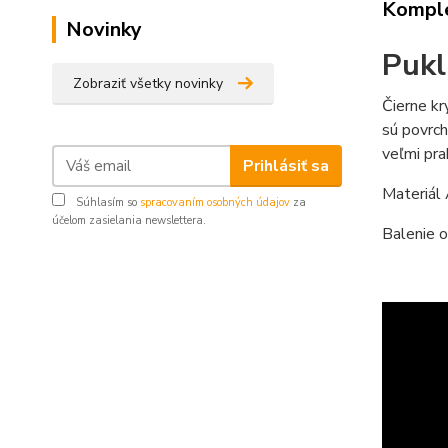
Komple
Novinky
Pukl
Zobraziť všetky novinky
Čierne kr
sú povrch
veľmi pr
Prihlásiť sa
Materiál
Súhlasím so
spracovaním osobných údajov
za
účelom zasielania newslettera.
Balenie o