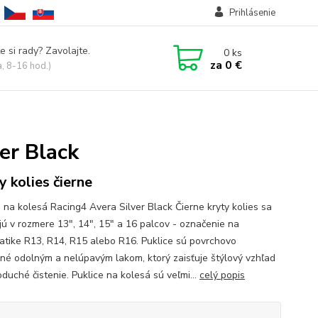
Prihlásenie
e si rady? Zavolajte.
0
ks
za
0 €
a, 8-16 hod.)
er Black
y kolies čierne
e na kolesá Racing4 Avera Silver Black Čierne kryty kolies sa
jú v rozmere 13", 14", 15" a 16 palcov - označenie na
tike R13, R14, R15 alebo R16. Puklice sú povrchovo
né odolným a nelúpavým lakom, ktorý zaisťuje štýlový vzhľad
duché čistenie. Puklice na kolesá sú veľmi...
celý popis