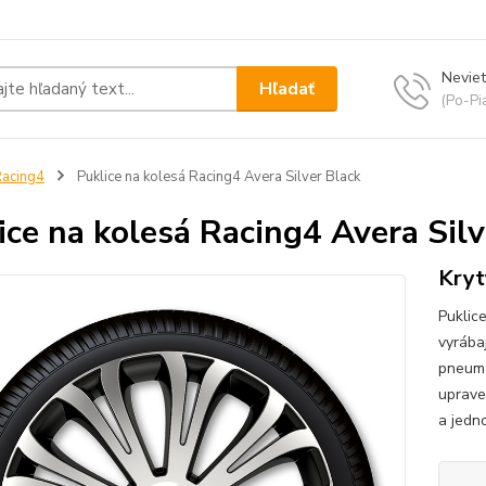
Neviet
Hľadať
(Po-Pi
acing4
Puklice na kolesá Racing4 Avera Silver Black
ice na kolesá Racing4 Avera Silv
Kryt
Puklic
vyrába
pneuma
uprave
a jedno