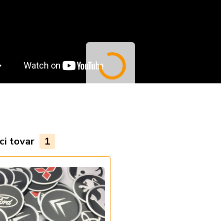
ci tovar
1