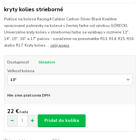
kryty kolies strieborné
Puklice na kolesá Racing4 Caliber Carbon Silver Black Kvalitne
spracované pokrievky na kolesá v čiernej farbe od výrobcu GÓRECKI.
Univerzálne kryty kolies v striebornej farbe sa vyrábajú v rozmere 13",
14", 15'', 16'' a 17" palcov - označenie na pneumatike R13, R14, R15, R16
alebo R17. Kryty kolies ...
celý popis
Dostupnosť
Skladom
Veľkosť kolesa
Nie sme platcovia DPH
22 €
/
sada
Pridať do košíka