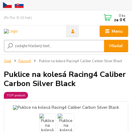
0
ks
(Po-Pia, 8-16 hod.)
za
0 €
Menu
Hľadať
Úvod
Racing4
Puklice na kolesá Racing4 Caliber Carbon Silver Black
Puklice na kolesá Racing4 Caliber
Carbon Silver Black
TOP produkt