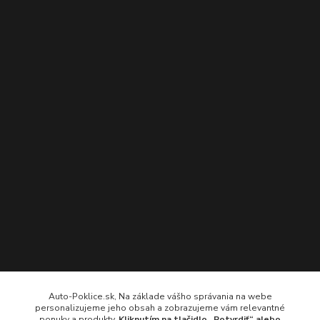
Kontakty
Auto-Poklice.sk, Na základe vášho správania na webe
personalizujeme jeho obsah a zobrazujeme vám relevantné
Auto-Poklice.sk
ponuky a produkty.
Kliknutím na tlačidlo „Potvrdiť“ alebo