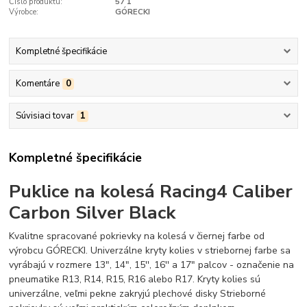
Číslo produktu:
57 1
Výrobce:
GÓRECKI
Kompletné špecifikácie
Komentáre
0
Súvisiaci tovar
1
Kompletné špecifikácie
Puklice na kolesá Racing4 Caliber
Carbon Silver Black
Kvalitne spracované pokrievky na kolesá v čiernej farbe od
výrobcu GÓRECKI. Univerzálne kryty kolies v striebornej farbe sa
vyrábajú v rozmere 13", 14", 15'', 16'' a 17" palcov - označenie na
pneumatike R13, R14, R15, R16 alebo R17. Kryty kolies sú
univerzálne, veľmi pekne zakryjú plechové disky Strieborné