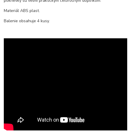
pokrievky sú veľmi praktickým celoročným doplnkom.
Materiál ABS plast.
Balenie obsahuje 4 kusy.