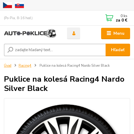
0
ks
(Po-Pia, 8-16 hod.)
za
0 €
Menu
Hľadať
Úvod
Racing4
Puklice na kolesá Racing4 Nardo Silver Black
Puklice na kolesá Racing4 Nardo
Silver Black