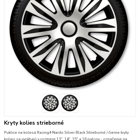
Kryty kolies strieborné
Puklice na kolesá Racing4 Nardo Silver Black Strieborné / čierne kryty
kolies sa vyrábajú v rozmere 13", 14", 15" a 16 palcov - označenie na