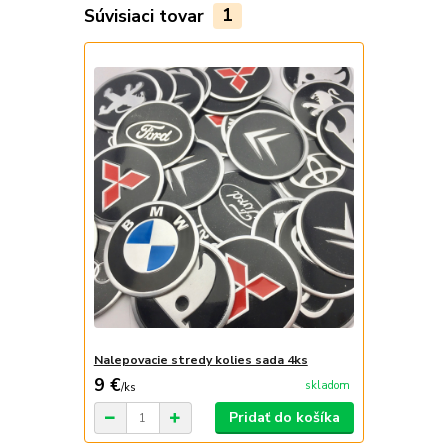
Súvisiaci tovar
1
Nalepovacie stredy kolies sada 4ks
9 €
skladom
/
ks
Pridať do košíka