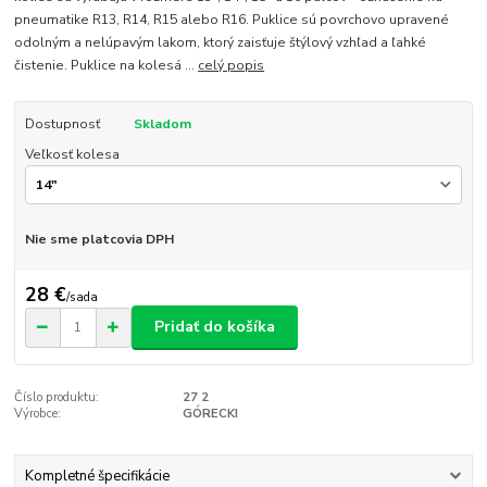
pneumatike R13, R14, R15 alebo R16. Puklice sú povrchovo upravené
odolným a nelúpavým lakom, ktorý zaisťuje štýlový vzhľad a ľahké
čistenie. Puklice na kolesá ...
celý popis
Dostupnosť
Skladom
Veľkosť kolesa
Nie sme platcovia DPH
28 €
/
sada
Pridať do košíka
Číslo produktu:
27 2
Výrobce:
GÓRECKI
Kompletné špecifikácie