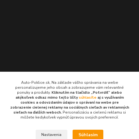
Kontakty
Auto-Poklice.sk, Na základe vášho správania na webe
personalizujeme jeho obsah a zobrazujeme vám relevantné
Auto-Poklice.sk
ponuky a produkty.
Kliknutím na tlačidlo „Potvrdiť“ alebo
(Po-Pia, 8-16 hod.)
akýkoľvek odkaz mimo tejto lišty
súhlasíte
aj s využívaním
cookies a odovzdaním údajov o správaní na webe pre
zobrazenie cielenej reklamy na sociálnych sieťach av reklamných
info@auto-poklice.sk
sieťach na ďalších weboch.
Personalizáciu a cielenú reklamu si
môžete kedykoľvek vypnúť úpravou svojich preferencií.
Súhlasím
Nastavenia