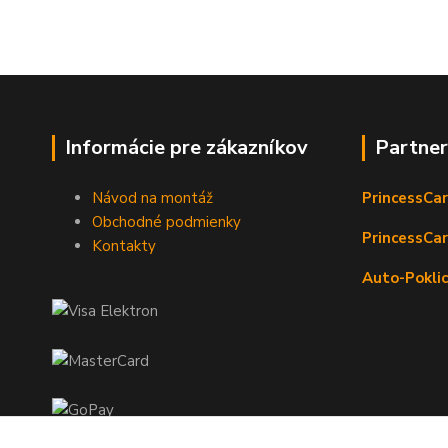
Informácie pre zákazníkov
Partne
Návod na montáž
PrincessCar
Obchodné podmienky
PrincessCar
Kontakty
Auto-Poklic