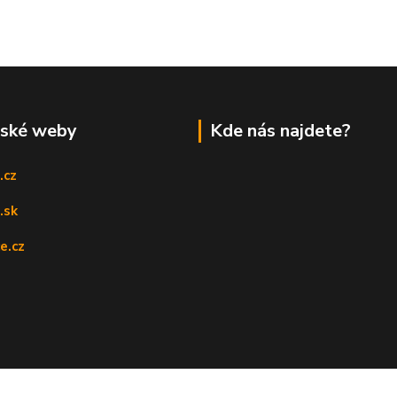
rské weby
Kde nás najdete?
.cz
.sk
e.cz