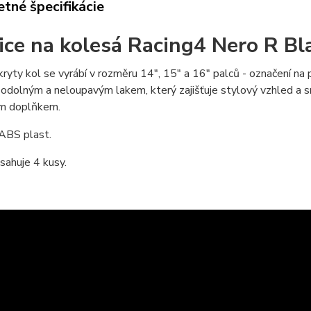
tné špecifikácie
ice na kolesá Racing4 Nero R Bl
ryty kol se vyrábí v rozměru 14", 15" a 16" palců - označení n
odolným a neloupavým lakem, který zajišťuje stylový vzhled a sn
ím doplňkem.
 ABS plast.
sahuje 4 kusy.