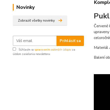
Komple
Novinky
Pukl
Zobraziť všetky novinky
Červené k
upraveny 
celoročn
Prihlásiť sa
Materiál
Súhlasím so
spracovaním osobných údajov
za
účelom zasielania newslettera.
Balení ob