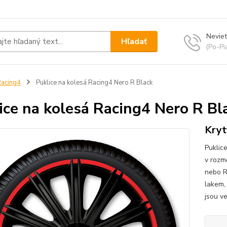
Neviet
Hľadať
(Po-Pi
acing4
Puklice na kolesá Racing4 Nero R Black
ice na kolesá Racing4 Nero R Bl
Kryt
Puklic
v rozm
nebo R
lakem, 
jsou ve