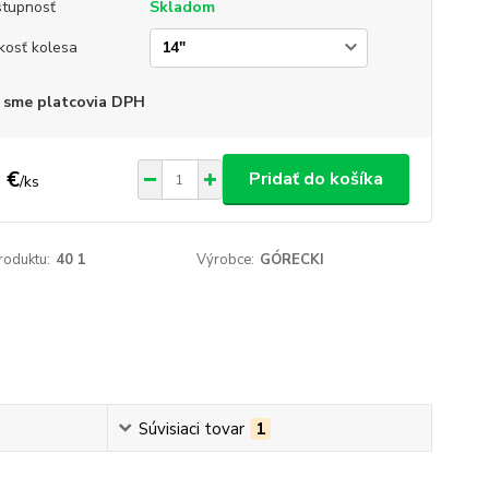
tupnosť
Skladom
kosť kolesa
 sme platcovia DPH
 €
Pridať do košíka
/
ks
roduktu:
40 1
Výrobce:
GÓRECKI
Súvisiaci tovar
1