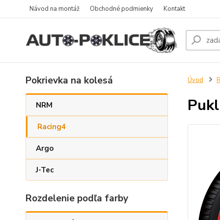
Návod na montáž
Obchodné podmienky
Kontakt
Pokrievka na kolesá
Úvod
R
Pukl
NRM
Racing4
Argo
J-Tec
Rozdelenie podľa farby