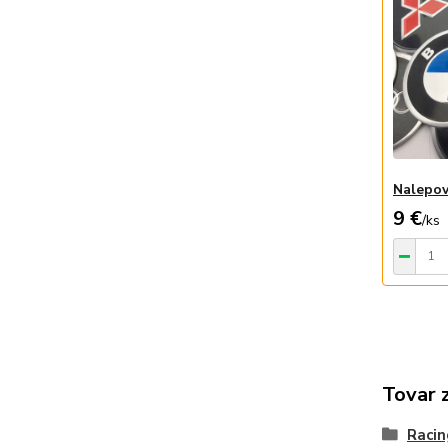
Nalepov
9 €
/
ks
Tovar 
Raci