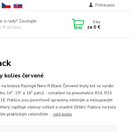
Prihlásenie
e si rady? Zavolajte.
0
ks
za
0 €
a, 8-16 hod.)
ack
y kolies červené
e na kolesá Racing4 Nero R Black Červené kryty kol se vyrábí
ěru 14", 15" a 16" palců - označení na pneumatice R14, R15
16. Puklice jsou povrchově upraveny odolným a neloupavým
který zajišťuje stylový vzhled a snadné čištění. Puklice na kola
lmi praktickým celoročním ...
celý popis