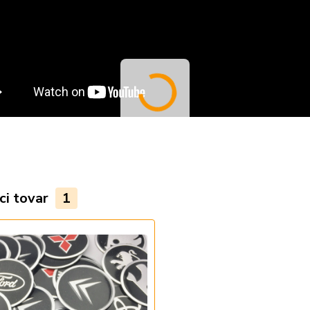
ci tovar
1