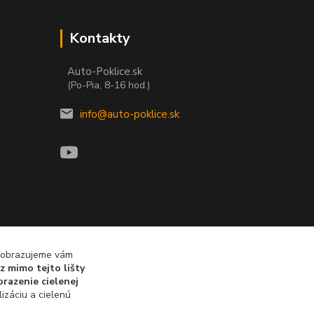
Kontakty
Auto-Poklice.sk
(Po-Pia, 8-16 hod.)
info@auto-poklice.sk
 zobrazujeme vám
z mimo tejto lišty
razenie cielenej
izáciu a cielenú