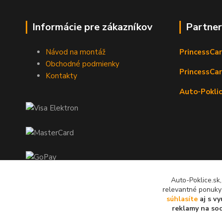
Informácie pre zákazníkov
Partne
Návod na montáž
PrincessCar
Obchodné podmienky
PrincessCar
Kontakty
Auto-Poklic
Auto-Poklice.sk
relevantné ponuky
súhlasíte
aj s v
reklamy na soc