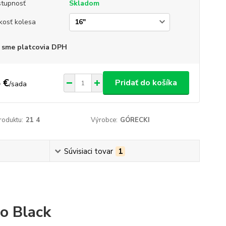
tupnosť
Skladom
kosť kolesa
 sme platcovia DPH
 €
Pridať do košíka
/
sada
roduktu:
21 4
Výrobce:
GÓRECKI
Súvisiaci tovar
1
ro Black