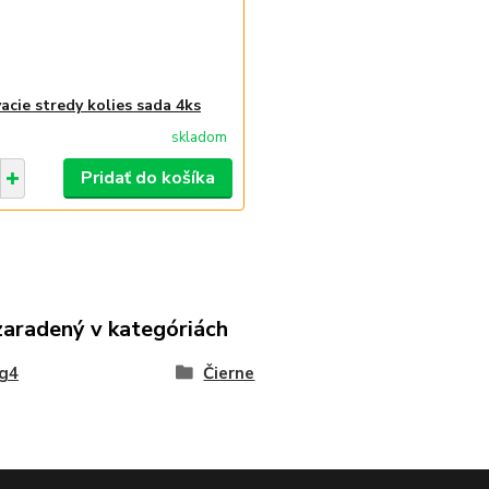
acie stredy kolies sada 4ks
skladom
Pridať do košíka
zaradený v kategóriách
ng4
Čierne