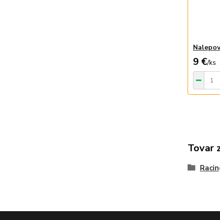
Nalepov
9 €
/
ks
Tovar 
Raci