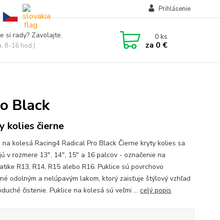
Prihlásenie
e si rady? Zavolajte.
0
ks
za
0 €
a, 8-16 hod.)
ro Black
y kolies čierne
e na kolesá Racing4 Radical Pro Black Čierne kryty kolies sa
jú v rozmere 13", 14", 15" a 16 palcov - označenie na
tike R13, R14, R15 alebo R16. Puklice sú povrchovo
né odolným a nelúpavým lakom, ktorý zaisťuje štýlový vzhľad
duché čistenie. Puklice na kolesá sú veľmi ...
celý popis