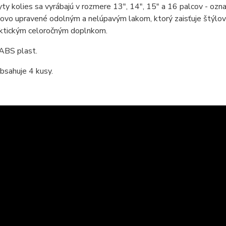
yty kolies sa vyrábajú v rozmere 13", 14", 15" a 16 palcov - o
ovo upravené odolným a nelúpavým lakom, ktorý zaisťuje štýlový
aktickým celoročným doplnkom.
 ABS plast.
bsahuje 4 kusy.