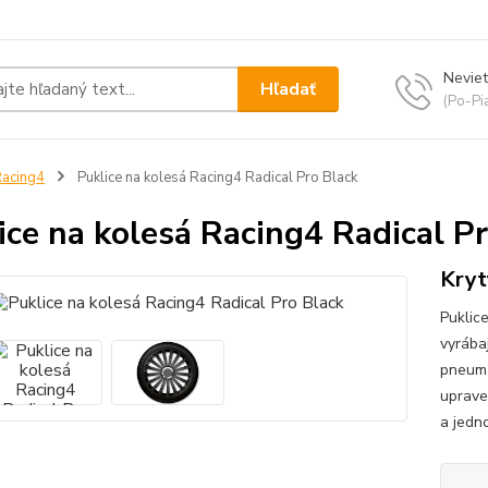
Neviet
Hľadať
(Po-Pi
acing4
Puklice na kolesá Racing4 Radical Pro Black
ice na kolesá Racing4 Radical P
Kryt
Puklic
vyrába
pneuma
uprave
a jedno