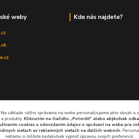
rské weby
Kde nás najdete?
.cz
.sk
e.cz
, Na základe vášho správania na webe personalizujeme jeho obsah a
 a produkty.
Kliknutím na tlačidlo „Potvrdiť“ alebo akýkoľvek odka
yužívaním cookies a odovzdaním údajov o správaní na webe pre zob
iálnych sieťach av reklamných sieťach na ďalších weboch.
Personal
reklamu si môžete kedykoľvek vypnúť úpravou svojich preferencií.