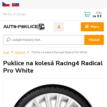
0
ks
(Po-Pia, 8-16 hod.)
za
0 €
Menu
Hľadať
Úvod
Racing4
Puklice na kolesá Racing4 Radical Pro White
Puklice na kolesá Racing4 Radical
Pro White