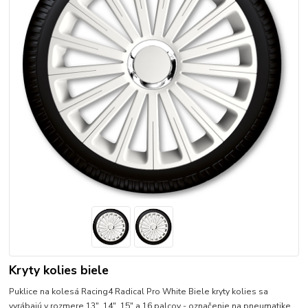
Kryty kolies biele
Puklice na kolesá Racing4 Radical Pro White Biele kryty kolies sa
vyrábajú v rozmere 13", 14", 15" a 16 palcov - označenie na pneumatike