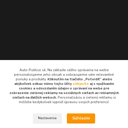
Kontakty
Auto-Poklice.sk, Na základe vášho správania na webe
personalizujeme jeho obsah a zobrazujeme vám relevantné
Auto-Poklice.sk
ponuky a produkty.
Kliknutím na tlačidlo „Potvrdiť“ alebo
(Po-Pia, 8-16 hod.)
akýkoľvek odkaz mimo tejto lišty
súhlasíte
aj s využívaním
cookies a odovzdaním údajov o správaní na webe pre
zobrazenie cielenej reklamy na sociálnych sieťach av reklamných
info@auto-poklice.sk
sieťach na ďalších weboch.
Personalizáciu a cielenú reklamu si
môžete kedykoľvek vypnúť úpravou svojich preferencií.
Súhlasím
Nastavenia