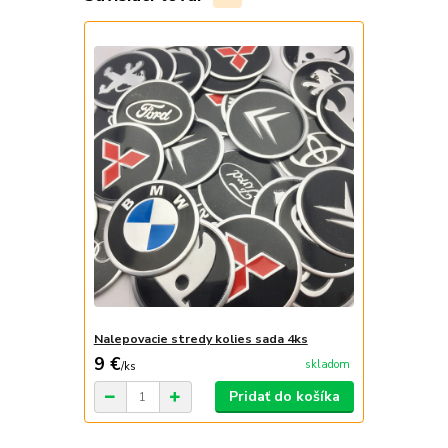
Nalepovacie stredy kolies sada 4ks
9 €
skladom
/
ks
Pridať do košíka