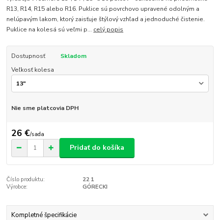
R13, R14, R15 alebo R16. Puklice sú povrchovo upravené odolným a
nelúpavým lakom, ktorý zaisťuje štýlový vzhľad a jednoduché čistenie.
Puklice na kolesá sú veľmi p...
celý popis
Dostupnosť
Skladom
Veľkosť kolesa
Nie sme platcovia DPH
26 €
/
sada
Pridať do košíka
Číslo produktu:
22 1
Výrobce:
GÓRECKI
Kompletné špecifikácie