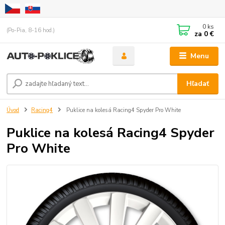
0
ks
(Po-Pia, 8-16 hod.)
za
0 €
Menu
Hľadať
Úvod
Racing4
Puklice na kolesá Racing4 Spyder Pro White
Puklice na kolesá Racing4 Spyder
Pro White