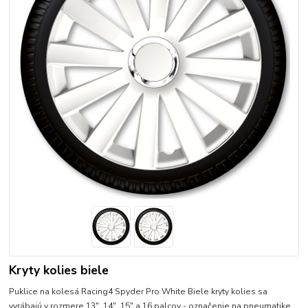
Kryty kolies biele
Puklice na kolesá Racing4 Spyder Pro White Biele kryty kolies sa
vyrábajú v rozmere 13", 14", 15" a 16 palcov - označenie na pneumatike