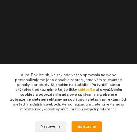
Kontakty
Auto-Poklice.sk, Na základe vášho správania na webe
personalizujeme jeho obsah a zobrazujeme vám relevantné
Auto-Poklice.sk
ponuky a produkty.
Kliknutím na tlačidlo „Potvrdiť“ alebo
(Po-Pia, 8-16 hod.)
akýkoľvek odkaz mimo tejto lišty
súhlasíte
aj s využívaním
cookies a odovzdaním údajov o správaní na webe pre
zobrazenie cielenej reklamy na sociálnych sieťach av reklamných
info@auto-poklice.sk
sieťach na ďalších weboch.
Personalizáciu a cielenú reklamu si
môžete kedykoľvek vypnúť úpravou svojich preferencií.
Súhlasím
Nastavenia