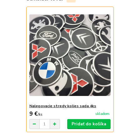
Nalepovacie stredy kolies sada 4ks
9 €
skladom
/
ks
Pridať do košíka