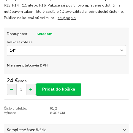
R13, R14, R15 alebo R16. Puklice sú povrchovo upravené odolným a
nelúpavým lakom, ktorý zaisťuje štýlový vzhľad a jednoduché čistenie.
Puklice na kolesá sú veľmi pr...
celý popis
Dostupnosť
Skladom
Veľkosť kolesa
Nie sme platcovia DPH
24 €
/
sada
Pridať do košíka
Číslo produktu:
61 2
Výrobce:
GÓRECKI
Kompletné špecifikácie