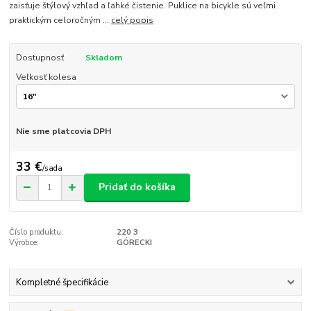
zaisťuje štýlový vzhľad a ľahké čistenie. Puklice na bicykle sú veľmi
praktickým celoročným ...
celý popis
Dostupnosť
Skladom
Veľkosť kolesa
Nie sme platcovia DPH
33 €
/
sada
Pridať do košíka
Číslo produktu:
220 3
Výrobce:
GÓRECKI
Kompletné špecifikácie