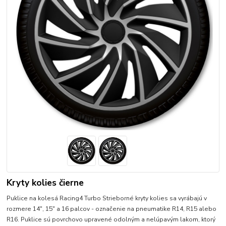
Kryty kolies čierne
Puklice na kolesá Racing4 Turbo Strieborné kryty kolies sa vyrábajú v
rozmere 14", 15" a 16 palcov - označenie na pneumatike R14, R15 alebo
R16. Puklice sú povrchovo upravené odolným a nelúpavým lakom, ktorý