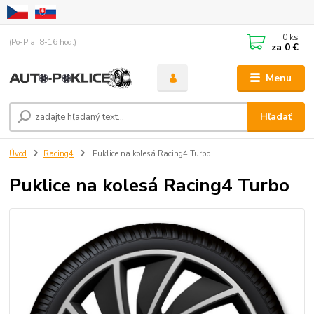
0
ks
(Po-Pia, 8-16 hod.)
za
0 €
Menu
Hľadať
Úvod
Racing4
Puklice na kolesá Racing4 Turbo
Puklice na kolesá Racing4 Turbo