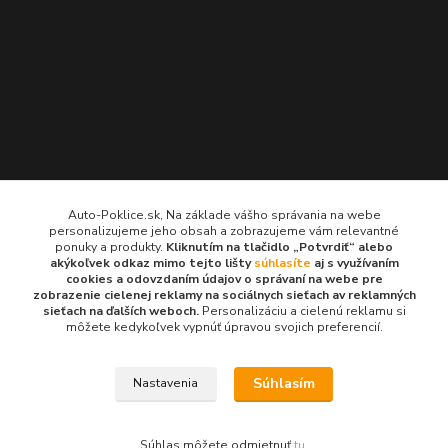
Kontakty
Auto-Poklice.sk, Na základe vášho správania na webe
personalizujeme jeho obsah a zobrazujeme vám relevantné
Auto-Poklice.sk
ponuky a produkty.
Kliknutím na tlačidlo „Potvrdiť“ alebo
(Po-Pia, 8-16 hod.)
akýkoľvek odkaz mimo tejto lišty
súhlasíte
aj s využívaním
cookies a odovzdaním údajov o správaní na webe pre
zobrazenie cielenej reklamy na sociálnych sieťach av reklamných
info@auto-poklice.sk
sieťach na ďalších weboch.
Personalizáciu a cielenú reklamu si
môžete kedykoľvek vypnúť úpravou svojich preferencií.
Súhlasím
Nastavenia
© 2024 všetky práva vyhradené
Súhlas môžete odmietnuť
tu
.